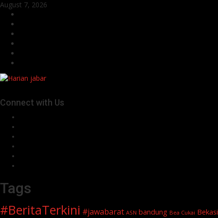
Skip
August 7, 2026
to
Facebook
content
Twitter
Linkedin
VK
Youtube
Instagram
Connect with Us
Facebook
Twitter
Linkedin
VK
Youtube
Instagram
Tags
#BeritaTerkini
#jawabarat
Bekasi
bandung
ASN
Bea Cukai