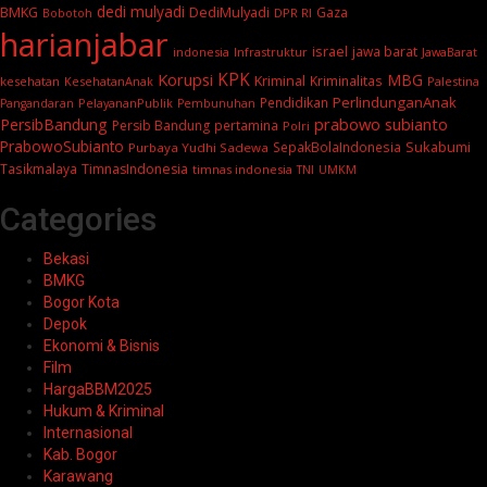
dedi mulyadi
BMKG
DediMulyadi
Gaza
DPR RI
Bobotoh
harianjabar
israel
jawa barat
indonesia
Infrastruktur
JawaBarat
KPK
Korupsi
MBG
Kriminal
Kriminalitas
kesehatan
KesehatanAnak
Palestina
PerlindunganAnak
Pendidikan
PelayananPublik
Pangandaran
Pembunuhan
prabowo subianto
PersibBandung
Persib Bandung
pertamina
Polri
PrabowoSubianto
Sukabumi
SepakBolaIndonesia
Purbaya Yudhi Sadewa
Tasikmalaya
TimnasIndonesia
timnas indonesia
TNI
UMKM
Categories
Bekasi
BMKG
Bogor Kota
Depok
Ekonomi & Bisnis
Film
HargaBBM2025
Hukum & Kriminal
Internasional
Kab. Bogor
Karawang