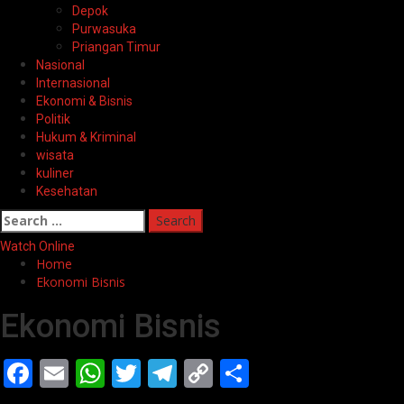
Depok
Purwasuka
Priangan Timur
Nasional
Internasional
Ekonomi & Bisnis
Politik
Hukum & Kriminal
wisata
kuliner
Kesehatan
Search
for:
Watch Online
Home
Ekonomi Bisnis
Ekonomi Bisnis
Facebook
Email
WhatsApp
Twitter
Telegram
Copy
Share
Link