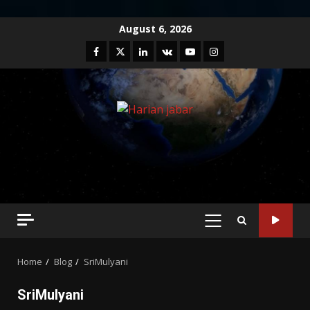
Skip
August 6, 2026
to
Facebook
Twitter
Linkedin
VK
Youtube
Instagram
content
PRIMARY
MENU
Home
Blog
SriMulyani
SriMulyani