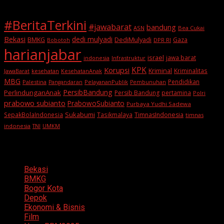
#BeritaTerkini
#jawabarat
bandung
ASN
Bea Cukai
Bekasi
dedi mulyadi
BMKG
DediMulyadi
Gaza
DPR RI
Bobotoh
harianjabar
israel
jawa barat
indonesia
Infrastruktur
KPK
Korupsi
Kriminal
Kriminalitas
JawaBarat
kesehatan
KesehatanAnak
MBG
Pendidikan
Palestina
PelayananPublik
Pangandaran
Pembunuhan
PersibBandung
PerlindunganAnak
Persib Bandung
pertamina
Polri
prabowo subianto
PrabowoSubianto
Purbaya Yudhi Sadewa
Sukabumi
SepakBolaIndonesia
Tasikmalaya
TimnasIndonesia
timnas
indonesia
TNI
UMKM
Categories
Bekasi
BMKG
Bogor Kota
Depok
Ekonomi & Bisnis
Film