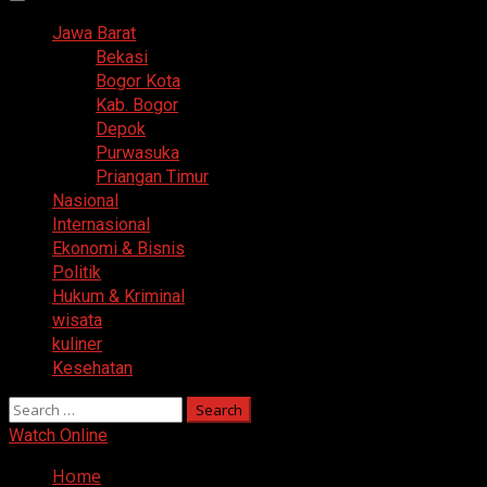
Primary
Menu
Jawa Barat
Bekasi
Bogor Kota
Kab. Bogor
Depok
Purwasuka
Priangan Timur
Nasional
Internasional
Ekonomi & Bisnis
Politik
Hukum & Kriminal
wisata
kuliner
Kesehatan
Search
for:
Watch Online
Home