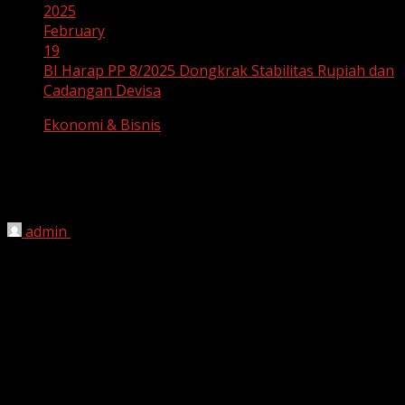
2025
February
19
BI Harap PP 8/2025 Dongkrak Stabilitas Rupiah dan
Cadangan Devisa
Ekonomi & Bisnis
BI Harap PP 8/2025 Dongkrak
Stabilitas Rupiah dan Cadangan Devisa
admin
February 19, 2025
Bank Indonesia (BI) menyatakan bahwa instrumen
Sekuritas Valas Bank Indonesia (SVBI) dan Sukuk Valas
Bank Indonesia (SUVBI) akan memperkuat nilai tukar
rupiah. Instrumen ini akan menjadi wadah bagi eksportir
untuk menyimpan Devisa Hasil Ekspor (DHE) Sumber
Daya Alam (SDA).