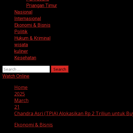
Priangan Timur
Nasional
Internasional
Ekonomi & Bisnis
Politik
Hukum & Kriminal
wisata
kuliner
Kesehatan
Search
for:
Watch Online
Home
2025
March
21
Chandra Asri (TPIA) Alokasikan Rp 2 Triliun untuk 
Ekonomi & Bisnis