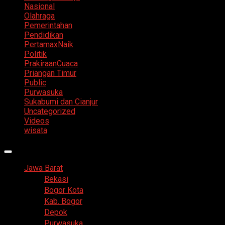
Nasional
Olahraga
Pemerintahan
Pendidikan
PertamaxNaik
Politik
PrakiraanCuaca
Priangan Timur
Public
Purwasuka
Sukabumi dan Cianjur
Uncategorized
Videos
wisata
Primary
Menu
Jawa Barat
Bekasi
Bogor Kota
Kab. Bogor
Depok
Purwasuka