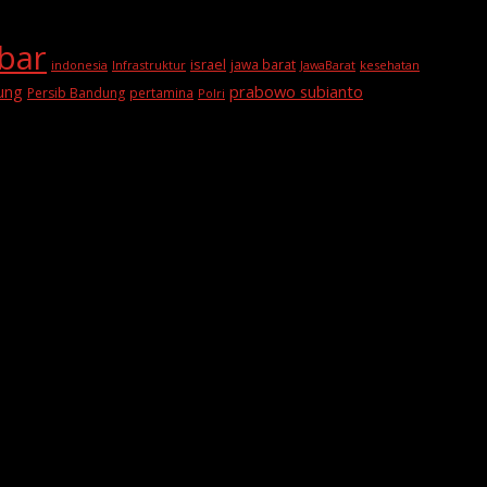
abar
israel
jawa barat
indonesia
Infrastruktur
JawaBarat
kesehatan
prabowo subianto
ung
Persib Bandung
pertamina
Polri