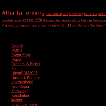
#BeritaTerkini
#jawabarat
Beka
bandung
ASN
Bea Cukai
KPK
Korupsi
MBG
Kriminal
Kriminalitas
KesehatanAnak
Palestina
Panganda
PrabowoSubianto
Sukabumi
SepakBolaIndonesia
Purbaya Yudhi Sadewa
Categories
Bekasi
BMKG
Bogor Kota
Depok
Ekonomi & Bisnis
Film
HargaBBM2025
Hukum & Kriminal
Internasional
Kab. Bogor
Karawang
Kesehatan
kuliner
Lowongan Kerja