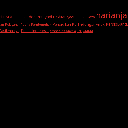
harianj
si
dedi mulyadi
BMKG
DediMulyadi
Gaza
DPR RI
Bobotoh
PersibBand
PerlindunganAnak
Pendidikan
PelayananPublik
ran
Pembunuhan
Tasikmalaya
TimnasIndonesia
timnas indonesia
TNI
UMKM