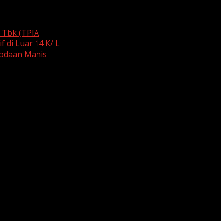
c Tbk (TPIA
 di Luar 14 K/ L
 Godaan Manis
are marked
*