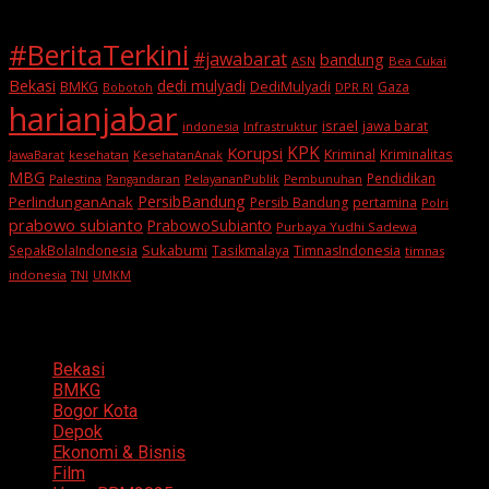
#BeritaTerkini
#jawabarat
bandung
ASN
Bea Cukai
Bekasi
dedi mulyadi
BMKG
DediMulyadi
Gaza
DPR RI
Bobotoh
harianjabar
israel
jawa barat
indonesia
Infrastruktur
KPK
Korupsi
Kriminal
Kriminalitas
JawaBarat
kesehatan
KesehatanAnak
MBG
Pendidikan
Palestina
PelayananPublik
Pangandaran
Pembunuhan
PersibBandung
PerlindunganAnak
Persib Bandung
pertamina
Polri
prabowo subianto
PrabowoSubianto
Purbaya Yudhi Sadewa
Sukabumi
SepakBolaIndonesia
Tasikmalaya
TimnasIndonesia
timnas
indonesia
TNI
UMKM
Categories
Bekasi
BMKG
Bogor Kota
Depok
Ekonomi & Bisnis
Film