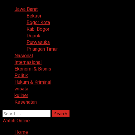
Primary
Menu
Jawa Barat
Bekasi
Bogor Kota
Kab. Bogor
Depok
Purwasuka
Priangan Timur
Nasional
Internasional
Ekonomi & Bisnis
Politik
Hukum & Kriminal
wisata
kuliner
Kesehatan
Search
for:
Watch Online
Home