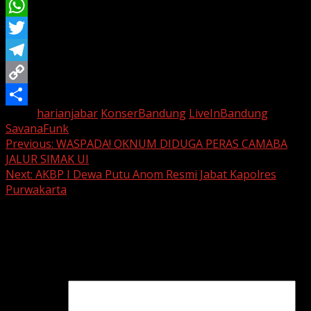
Email
WhatsApp
Twitter
Telegram
Copy
Tags:
harianjabar
KonserBandung
LiveInBandung
Link
Share
SavanaFunk
Continue
Previous:
WASPADA! OKNUM DIDUGA PERAS CAMABA
JALUR SIMAK UI
Reading
Next:
AKBP I Dewa Putu Anom Resmi Jabat Kapolres
Purwakarta
Leave a Reply
Your email address will not be published.
Required fields
are marked
*