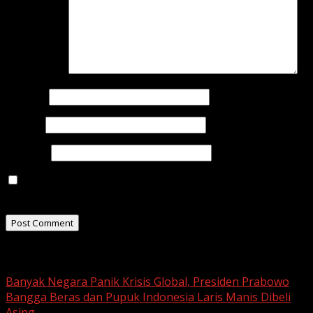
Comment
*
Name
*
Email
*
Website
Save my name, email, and website in this browser for
the next time I comment.
Related Stories
Banyak Negara Panik Krisis Global, Presiden Prabowo
Bangga Beras dan Pupuk Indonesia Laris Manis Dibeli
Asing