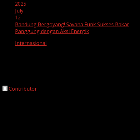
2025
July
12
Bandung Bergoyang! Savana Funk Sukses Bakar
Panggung dengan Aksi Energik
Internasional
Bandung Bergoyang! Savana Funk
Sukses Bakar Panggung dengan Aksi
Energik
Contributor
July 12, 2025
BANDUNG –
Kota Kembang kembali menjadi saksi
meriahnya dunia musik internasional. Trio funk asal
Italia,
Savana Funk
, sukses membakar semangat
penonton lewat aksi panggung yang enerjik dalam
penampilannya di Bandung, Jumat malam (11/7/2025).