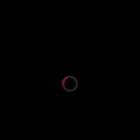
k
p
k
Reading
Prioritaskan Warga Lokal
Next:
Dinsos Jabar Luruskan Informasi Soal Siswi SLBN
A Pajajaran, Bukan Diusir
Leave a Reply
Your email address will not be published.
Required
fields are marked
*
Comment
*