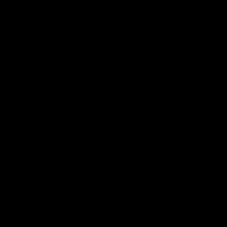
October 19, 2025
BERITA NASIONAL