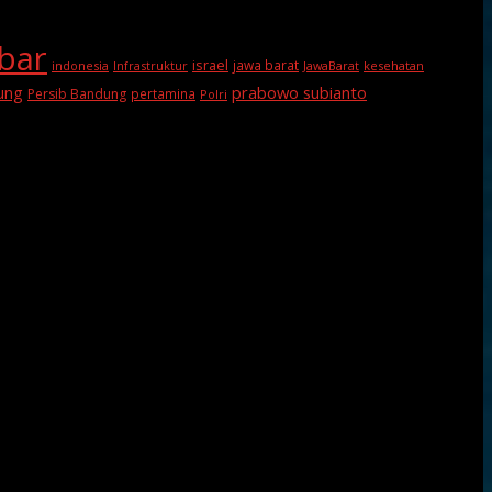
abar
israel
jawa barat
indonesia
Infrastruktur
JawaBarat
kesehatan
prabowo subianto
ung
Persib Bandung
pertamina
Polri