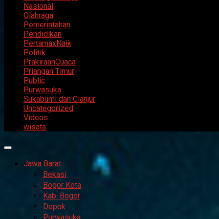
Nasional
Olahraga
Pemerintahan
Pendidikan
PertamaxNaik
Politik
PrakiraanCuaca
Priangan Timur
Public
Purwasuka
Sukabumi dan Cianjur
Uncategorized
Videos
wisata
Primary
Menu
Jawa Barat
Bekasi
Bogor Kota
Kab. Bogor
Depok
Purwasuka