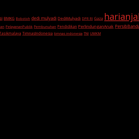
harianj
si
dedi mulyadi
BMKG
DediMulyadi
Gaza
DPR RI
Bobotoh
PersibBand
PerlindunganAnak
Pendidikan
PelayananPublik
ran
Pembunuhan
Tasikmalaya
TimnasIndonesia
timnas indonesia
TNI
UMKM