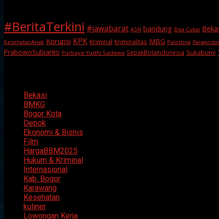
#BeritaTerkini
#jawabarat
Beka
bandung
ASN
Bea Cukai
KPK
Korupsi
MBG
Kriminal
Kriminalitas
KesehatanAnak
Palestina
Panganda
PrabowoSubianto
Sukabumi
SepakBolaIndonesia
Purbaya Yudhi Sadewa
Categories
Bekasi
BMKG
Bogor Kota
Depok
Ekonomi & Bisnis
Film
HargaBBM2025
Hukum & Kriminal
Internasional
Kab. Bogor
Karawang
Kesehatan
kuliner
Lowongan Kerja