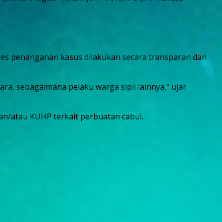
oses penanganan kasus dilakukan secara transparan dan
ra, sebagaimana pelaku warga sipil lainnya,” ujar
an/atau KUHP terkait perbuatan cabul.