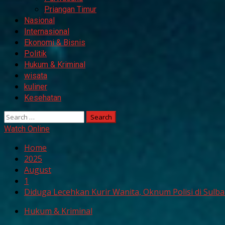
Priangan Timur
Nasional
Internasional
Ekonomi & Bisnis
Politik
Hukum & Kriminal
wisata
kuliner
Kesehatan
Search
for:
Watch Online
Home
2025
August
1
Diduga Lecehkan Kurir Wanita, Oknum Polisi di Sulb
Hukum & Kriminal