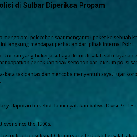
lisi di Sulbar Diperiksa Propam
 mengalami pelecehan saat mengantar paket ke sebuah kanto
ni langsung mendapat perhatian dari pihak internal Polri.
aat korban yang bekerja sebagai kurir di salah satu layanan
endapatkan perlakuan tidak senonoh dari oknum polisi sa
ata-kata tak pantas dan mencoba menyentuh saya,” ujar kor
.
anya laporan tersebut. Ia menyatakan bahwa Divisi Profes
 ever since the 1500s.
agi pelecehan seksual. Oknum yang terbukti bersalah akan di