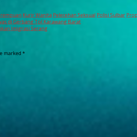
erempuan
Kurir Wanita
Pelecehan Seksual
Polisi Sulbar
Pro
as di Gerbang Tol Karawang Barat
kan Imigrasi Serang
are marked
*