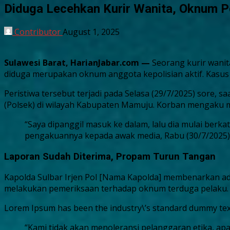
Diduga Lecehkan Kurir Wanita, Oknum Po
Contributor
August 1, 2025
Sulawesi Barat, HarianJabar.com —
Seorang kurir wanita
diduga merupakan oknum anggota kepolisian aktif. Kasus i
Peristiwa tersebut terjadi pada Selasa (29/7/2025) sore, s
(Polsek) di wilayah Kabupaten Mamuju. Korban mengaku m
“Saya dipanggil masuk ke dalam, lalu dia mulai berk
pengakuannya kepada awak media, Rabu (30/7/2025)
Laporan Sudah Diterima, Propam Turun Tangan
Kapolda Sulbar Irjen Pol [Nama Kapolda] membenarkan ad
melakukan pemeriksaan terhadap oknum terduga pelaku.
Lorem Ipsum has been the industry\’s standard dummy text
“Kami tidak akan menoleransi pelanggaran etika, apal