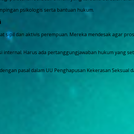
mpingan psikologis serta bantuan hukum.
i
kat sipil dan aktivis perempuan. Mereka mendesak agar pr
ksi internal. Harus ada pertanggungjawaban hukum yang seta
rat dengan pasal dalam UU Penghapusan Kekerasan Seksual d