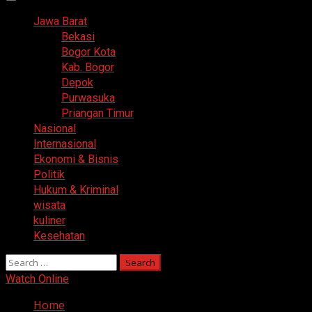
Primary
Menu
Jawa Barat
Bekasi
Bogor Kota
Kab. Bogor
Depok
Purwasuka
Priangan Timur
Nasional
Internasional
Ekonomi & Bisnis
Politik
Hukum & Kriminal
wisata
kuliner
Kesehatan
Search
for:
Watch Online
Home