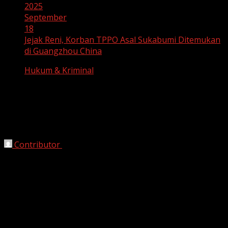
2025
September
18
Jejak Reni, Korban TPPO Asal Sukabumi Ditemukan
di Guangzhou China
Hukum & Kriminal
Jejak Reni, Korban TPPO Asal
Sukabumi Ditemukan di Guangzhou
China
Contributor
September 18, 2025
Sukabumi, HarianJabar.com –
Reni (23), seorang
perempuan asal Kabupaten Sukabumi yang sempat
dilaporkan hilang dan diduga menjadi korban tindak
pidana perdagangan orang (TPPO), akhirnya berhasil
ditemukan di Guangzhou, China. Kisah penemuan Reni