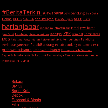
#BeritaTerkini
#jawabarat
bandung
ASN
Bea Cukai
Bekasi
dedi mulyadi
BMKG
DediMulyadi
Gaza
DPR RI
Bobotoh
harianjabar
israel
jawa barat
indonesia
Infrastruktur
KPK
Korupsi
Kriminal
Kriminalitas
JawaBarat
kesehatan
KesehatanAnak
MBG
Pendidikan
Palestina
PelayananPublik
Pangandaran
Pembunuhan
PersibBandung
PerlindunganAnak
Persib Bandung
pertamina
Polri
prabowo subianto
PrabowoSubianto
Purbaya Yudhi Sadewa
Sukabumi
SepakBolaIndonesia
Tasikmalaya
TimnasIndonesia
timnas
indonesia
TNI
UMKM
Categories
Bekasi
BMKG
Bogor Kota
Depok
Ekonomi & Bisnis
Film