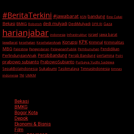
#BeritaTerkini
#jawabarat
bandung
ASN
Bea Cukai
Bekasi
dedi mulyadi
BMKG
DediMulyadi
Gaza
DPR RI
Bobotoh
harianjabar
israel
jawa barat
indonesia
Infrastruktur
KPK
Korupsi
Kriminal
Kriminalitas
JawaBarat
kesehatan
KesehatanAnak
MBG
Pendidikan
Palestina
PelayananPublik
Pangandaran
Pembunuhan
PersibBandung
PerlindunganAnak
Persib Bandung
pertamina
Polri
prabowo subianto
PrabowoSubianto
Purbaya Yudhi Sadewa
Sukabumi
SepakBolaIndonesia
Tasikmalaya
TimnasIndonesia
timnas
indonesia
TNI
UMKM
Categories
Bekasi
BMKG
Bogor Kota
Depok
Ekonomi & Bisnis
Film