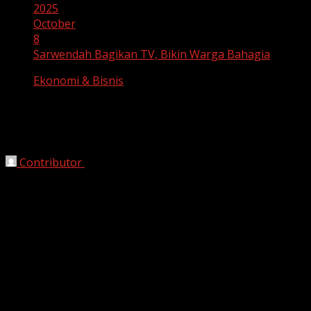
2025
October
8
Sarwendah Bagikan TV, Bikin Warga Bahagia
Ekonomi & Bisnis
Sarwendah Bagikan TV, Bikin Warga
Bahagia
Contributor
October 8, 2025
Bekasi, HarianJabar.com –
Penyanyi
Sarwendah
baru-
baru ini terlihat berbagi televisi kepada warga di wilayah
Garut, Jawa Barat
, sebagai bentuk kepedulian
sosialnya. Momen tersebut terekam dalam potongan
video yang dibagikan melalui akun Instagram Sarwendah.
Sarwendah mengatakan aksi berbagi televisi dilakukan
secara tulus untuk membantu masyarakat yang