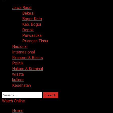
Primary
Menu
Jawa Barat
Bekasi
Bogor Kota
Kab. Bogor
Depok
Purwasuka
Priangan Timur
Nasional
Internasional
Ekonomi & Bisnis
Politik
Hukum & Kriminal
wisata
kuliner
Kesehatan
Search
for:
Watch Online
Home