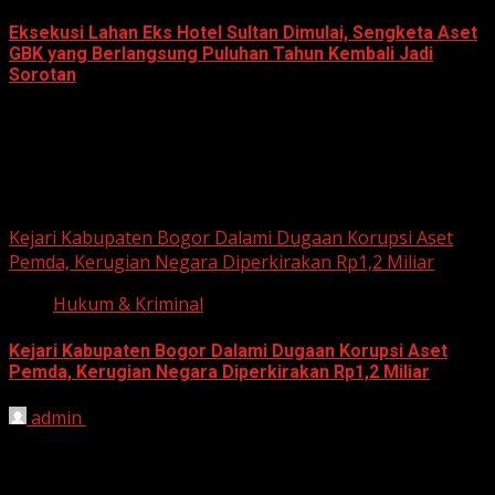
Eksekusi Lahan Eks Hotel Sultan Dimulai, Sengketa Aset
GBK yang Berlangsung Puluhan Tahun Kembali Jadi
Sorotan
June 18, 2026
Hukum dan Kriminal
Kejari Kabupaten Bogor Dalami Dugaan Korupsi Aset
Pemda, Kerugian Negara Diperkirakan Rp1,2 Miliar
Hukum & Kriminal
Kejari Kabupaten Bogor Dalami Dugaan Korupsi Aset
Pemda, Kerugian Negara Diperkirakan Rp1,2 Miliar
admin
June 12, 2026
HARIAN JABAR, BOGOR – Kejaksaan Negeri (Kejari)
Kabupaten Bogor terus mendalami dugaan tindak pidana
korupsi yang berkaitan...