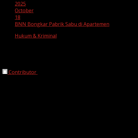
2025
October
18
BNN Bongkar Pabrik Sabu di Apartemen
Hukum & Kriminal
BNN Bongkar Pabrik Sabu di
Apartemen
Contributor
October 18, 2025
Tangerang, HarianJabar.com
—
Badan Narkotika
Nasional (BNN)
berhasil membongkar praktik
rumah
produksi clandestine
yang digunakan sebagai
laboratorium rahasia pembuatan
narkotika jenis sabu
.
Operasi ini dilakukan di salah satu unit apartemen di
kawasan
Cisauk, Kabupaten Tangerang
, Banten, pada
Sabtu (18/10/2025).