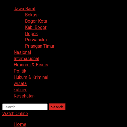
Primary
Menu
Jawa Barat
Bekasi
Bogor Kota
Kab. Bogor
Depok
Purwasuka
Priangan Timur
Nasional
Internasional
Ekonomi & Bisnis
Politik
Hukum & Kriminal
wisata
kuliner
Kesehatan
Search
for:
Watch Online
Home