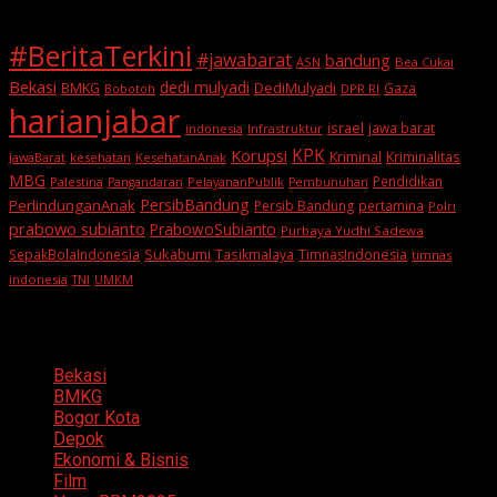
#BeritaTerkini
#jawabarat
bandung
ASN
Bea Cukai
Bekasi
dedi mulyadi
BMKG
DediMulyadi
Gaza
DPR RI
Bobotoh
harianjabar
israel
jawa barat
indonesia
Infrastruktur
KPK
Korupsi
Kriminal
Kriminalitas
JawaBarat
kesehatan
KesehatanAnak
MBG
Pendidikan
Palestina
PelayananPublik
Pangandaran
Pembunuhan
PersibBandung
PerlindunganAnak
Persib Bandung
pertamina
Polri
prabowo subianto
PrabowoSubianto
Purbaya Yudhi Sadewa
Sukabumi
SepakBolaIndonesia
Tasikmalaya
TimnasIndonesia
timnas
indonesia
TNI
UMKM
Categories
Bekasi
BMKG
Bogor Kota
Depok
Ekonomi & Bisnis
Film