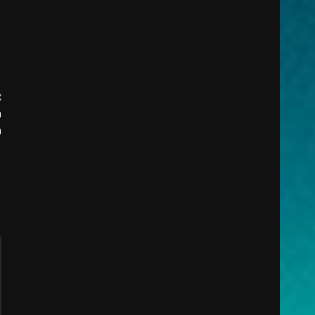
:
a
a