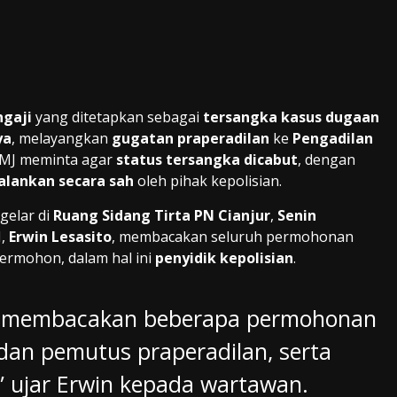
ngaji
yang ditetapkan sebagai
tersangka kasus dugaan
ya
, melayangkan
gugatan praperadilan
ke
Pengadilan
AMJ meminta agar
status tersangka dicabut
, dengan
alankan secara sah
oleh pihak kepolisian.
gelar di
Ruang Sidang Tirta PN Cianjur
,
Senin
J,
Erwin Lesasito
, membacakan seluruh permohonan
ermohon, dalam hal ini
penyidik kepolisian
.
mi membacakan beberapa permohonan
dan pemutus praperadilan, serta
,” ujar Erwin kepada wartawan.