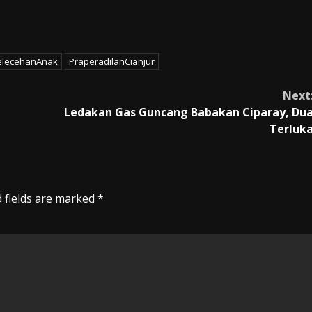
elecehanAnak
PraperadilanCianjur
Next
Ledakan Gas Guncang Babakan Ciparay, Du
Terluk
 fields are marked
*