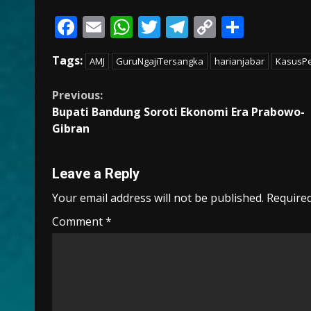
F
E
W
T
T
C
S
ac
m
h
w
el
o
h
Tags:
AMJ
GuruNgajiTersangka
harianjabar
KasusP
e
ai
at
itt
e
p
ar
b
l
s
er
gr
y
e
Continue
Previous:
o
A
a
Li
Bupati Bandung Soroti Ekonomi Era Prabowo-
Reading
Gibran
o
p
m
n
k
p
k
Leave a Reply
Your email address will not be published.
Required
Comment
*