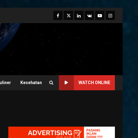
Facebook
Twitter
Linkedin
VK
Youtube
Instagram
uliner
Kesehatan
WATCH ONLINE