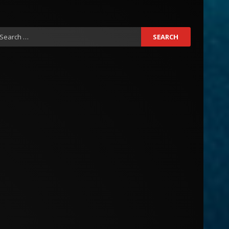
earch
r: