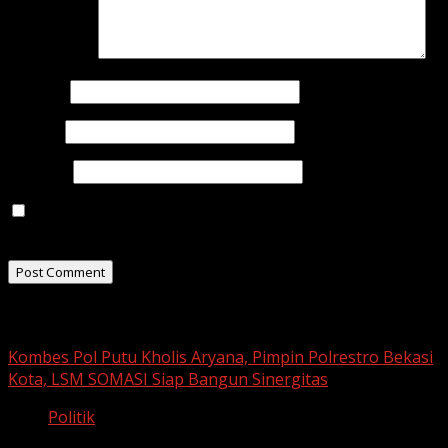
Comment
*
Name
*
Email
*
Website
Save my name, email, and website in this browser for
the next time I comment.
Related Stories
Kombes Pol Putu Kholis Aryana, Pimpin Polrestro Bekasi
Kota, LSM SOMASI Siap Bangun Sinergitas
Politik