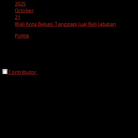
2025
October
21
Wali Kota Bekasi Tanggapi Jual Beli Jabatan
Politik
Wali Kota Bekasi Tanggapi Jual Beli
Jabatan
Contributor
October 21, 2025
Bekasi, HarianJabar.com
– Menteri Keuangan Republik
Indonesia, Purbaya Yudhi Sadewa, menyampaikan bahwa
praktik jual-beli jabatan masih ditemukan di wilayah Kota
Bekasi. Pernyataan ini muncul dalam konteks evaluasi
tata kelola pemerintahan daerah yang dinilai belum
sepenuhnya bersih dari korupsi dan penyimpangan.
Purbaya mengacu pada data dan temuan dari Komisi