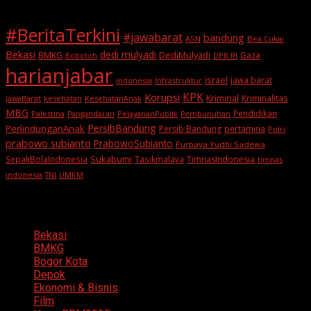
#BeritaTerkini
#jawabarat
bandung
ASN
Bea Cukai
Bekasi
dedi mulyadi
BMKG
DediMulyadi
Gaza
DPR RI
Bobotoh
harianjabar
israel
jawa barat
indonesia
Infrastruktur
KPK
Korupsi
Kriminal
Kriminalitas
JawaBarat
kesehatan
KesehatanAnak
MBG
Pendidikan
Palestina
PelayananPublik
Pangandaran
Pembunuhan
PersibBandung
PerlindunganAnak
Persib Bandung
pertamina
Polri
prabowo subianto
PrabowoSubianto
Purbaya Yudhi Sadewa
Sukabumi
SepakBolaIndonesia
Tasikmalaya
TimnasIndonesia
timnas
indonesia
TNI
UMKM
Categories
Bekasi
BMKG
Bogor Kota
Depok
Ekonomi & Bisnis
Film