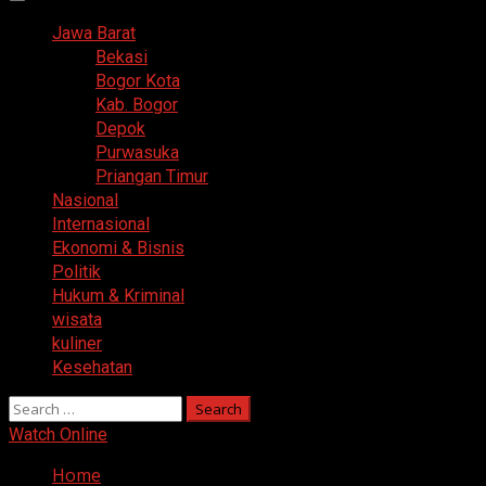
Primary
Menu
Jawa Barat
Bekasi
Bogor Kota
Kab. Bogor
Depok
Purwasuka
Priangan Timur
Nasional
Internasional
Ekonomi & Bisnis
Politik
Hukum & Kriminal
wisata
kuliner
Kesehatan
Search
for:
Watch Online
Home