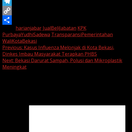
Twitter
Telegram
Copy
Tags:
harianjabar
JualBeliJabatan
KPK
Link
Share
PurbayaYudhiSadewa
TransparansiPemerintahan
WaliKotaBekasi
Continue
Previous:
Kasus Influenza Melonjak di Kota Bekasi,
Dinkes Imbau Masyarakat Terapkan PHBS
Reading
Next:
Bekasi Darurat Sampah, Polusi dan Mikroplastik
Meningkat
Leave a Reply
Your email address will not be published.
Required fields
are marked
*