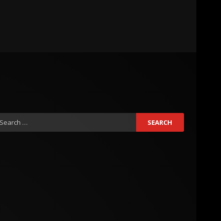
earch
r: