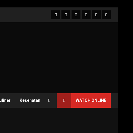
Facebook
Twitter
Linkedin
VK
Youtube
Instagram
uliner
Kesehatan
WATCH ONLINE