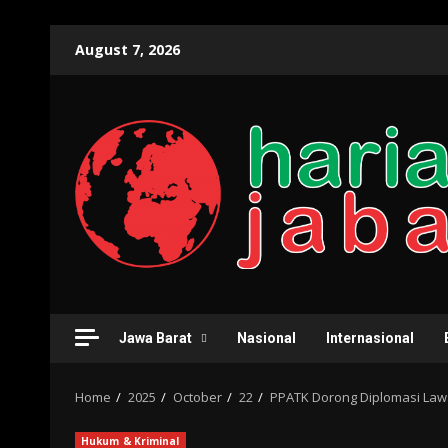
Skip
August 7, 2026
to
content
Jawa Barat
Nasional
Internasional
Home
2025
October
22
PPATK Dorong Diplomasi Lawa
Hukum & Kriminal