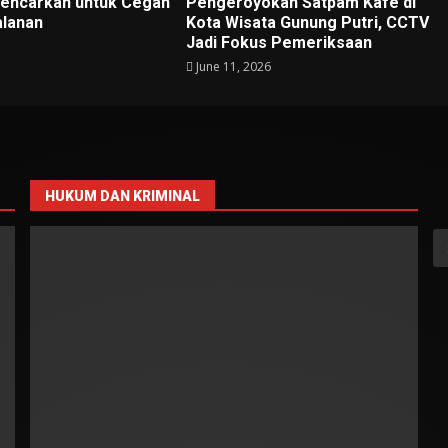
gencarkan untuk Cegah
Pengeroyokan Satpam Kafe di
alanan
Kota Wisata Gunung Putri, CCTV
Jadi Fokus Pemeriksaan
June 11, 2026
HUKUM DAN KRIMINAL
S
fo