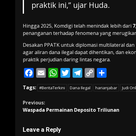
praktik ini,” ujar Huda.
Hingga 2025, Komdigi telah menindak lebih dari
7
penanganan terhadap fenomena yang merugikan 
Desakan PPATK untuk diplomasi multilateral dan 
agar aliran dana ilegal dapat dihentikan, dan eko
praktik perjudian daring lintas negara.
F
E
W
T
T
C
S
ac
m
h
w
el
o
h
Tags:
#BeritaTerkini
Dana Ilegal
harianjabar
Judi On
e
ai
at
itt
e
p
ar
b
l
s
er
gr
y
e
Continue
Previous:
o
A
a
Li
Waspada Permainan Deposito Triliunan
Reading
o
p
m
n
k
p
k
Leave a Reply