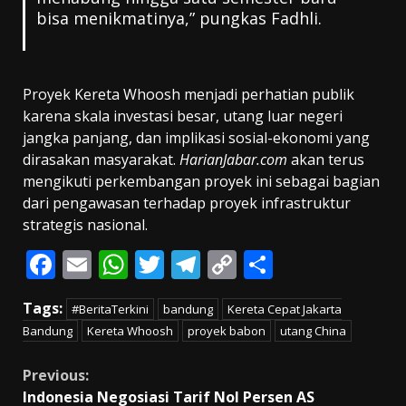
bisa menikmatinya,” pungkas Fadhli.
Proyek Kereta Whoosh menjadi perhatian publik
karena skala investasi besar, utang luar negeri
jangka panjang, dan implikasi sosial-ekonomi yang
dirasakan masyarakat.
HarianJabar.com
akan terus
mengikuti perkembangan proyek ini sebagai bagian
dari pengawasan terhadap proyek infrastruktur
strategis nasional.
F
E
W
T
T
C
S
ac
m
h
w
el
o
h
Tags:
#BeritaTerkini
bandung
Kereta Cepat Jakarta
e
ai
at
itt
e
p
ar
Bandung
Kereta Whoosh
proyek babon
utang China
b
l
s
er
gr
y
e
o
A
a
Li
Continue
Previous:
Indonesia Negosiasi Tarif Nol Persen AS