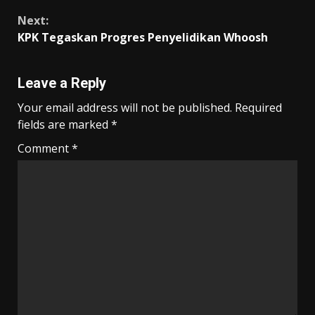
o
p
m
n
Reading
k
p
k
Next:
KPK Tegaskan Progres Penyelidikan Whoosh
Leave a Reply
Your email address will not be published.
Required
fields are marked
*
Comment
*