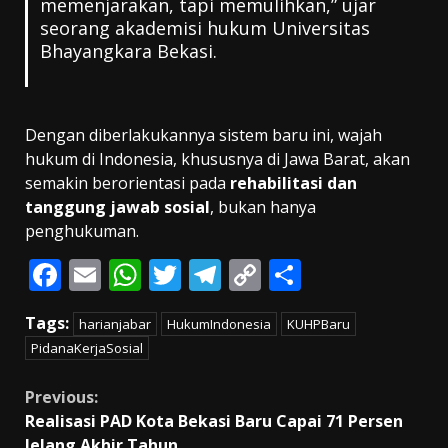
memenjarakan, tapi memulihkan,” ujar
seorang akademisi hukum Universitas
Bhayangkara Bekasi.
Dengan diberlakukannya sistem baru ini, wajah
hukum di Indonesia, khususnya di Jawa Barat, akan
semakin berorientasi pada
rehabilitasi dan
tanggung jawab sosial
, bukan hanya
penghukuman.
F
E
W
T
T
C
S
ac
m
h
w
el
o
h
Tags:
harianjabar
HukumIndonesia
KUHPBaru
e
ai
at
itt
e
p
ar
PidanaKerjaSosial
b
l
s
er
gr
y
e
o
A
a
Li
Continue
Previous:
Realisasi PAD Kota Bekasi Baru Capai 71 Persen
o
p
m
n
Reading
Jelang Akhir Tahun