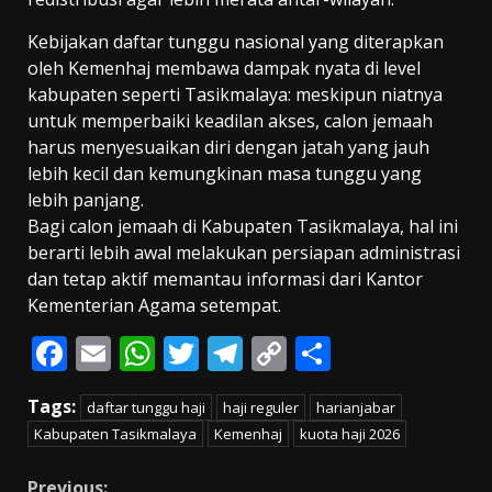
Kebijakan daftar tunggu nasional yang diterapkan
oleh Kemenhaj membawa dampak nyata di level
kabupaten seperti Tasikmalaya: meskipun niatnya
untuk memperbaiki keadilan akses, calon jemaah
harus menyesuaikan diri dengan jatah yang jauh
lebih kecil dan kemungkinan masa tunggu yang
lebih panjang.
Bagi calon jemaah di Kabupaten Tasikmalaya, hal ini
berarti lebih awal melakukan persiapan administrasi
dan tetap aktif memantau informasi dari Kantor
Kementerian Agama setempat.
F
E
W
T
T
C
S
ac
m
h
w
el
o
h
Tags:
daftar tunggu haji
haji reguler
harianjabar
e
ai
at
itt
e
p
ar
Kabupaten Tasikmalaya
Kemenhaj
kuota haji 2026
b
l
s
er
gr
y
e
Previous: