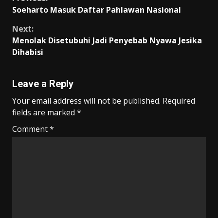
o
A
a
Li
Continue
Soeharto Masuk Daftar Pahlawan Nasional
o
p
m
n
Reading
k
p
k
Next:
Menolak Disetubuhi Jadi Penyebab Nyawa Jesika
Dihabisi
Leave a Reply
Your email address will not be published.
Required
fields are marked
*
Comment
*