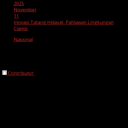
2025
November
11
Inovasi Tatang Hidayat, Pahlawan Lingkungan
Ciamis
Nasional
Inovasi Tatang Hidayat, Pahlawan
Lingkungan Ciamis
Contributor
November 11, 2025
Ciamis, HarianJabar.com
– Setiap tanggal
10
November
, bangsa Indonesia memperingati
Hari
Pahlawan Nasional
sebagai bentuk penghargaan
terhadap jasa para pejuang yang rela berkorban demi
kemerdekaan. Namun, di era modern seperti sekarang,
makna kepahlawanan telah berevolusi. Menjadi
pahlawan tidak selalu berarti mengangkat senjata, tetapi