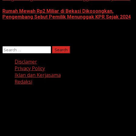
Rumah Mewah Rp2 Miliar di Bekasi Dikosongkan,
Pengembang Sebut Pemilik Menunggak KPR Sejak 2024
June 10, 2026
Search
for:
Disclamer
Privacy Policy
Iklan dan Kerjasama
Redaksi
Facebook
Twitter
Linkedin
VK
Youtube
Instagram