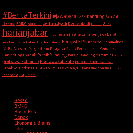
#BeritaTerkini
#jawabarat
bandung
ASN
Bea Cukai
Bekasi
dedi mulyadi
BMKG
DediMulyadi
Gaza
DPR RI
Bobotoh
harianjabar
israel
jawa barat
indonesia
Infrastruktur
KPK
Korupsi
Kriminal
Kriminalitas
JawaBarat
kesehatan
KesehatanAnak
MBG
Pendidikan
Palestina
PelayananPublik
Pangandaran
Pembunuhan
PersibBandung
PerlindunganAnak
Persib Bandung
pertamina
Polri
prabowo subianto
PrabowoSubianto
Purbaya Yudhi Sadewa
Sukabumi
SepakBolaIndonesia
Tasikmalaya
TimnasIndonesia
timnas
indonesia
TNI
UMKM
Categories
Bekasi
BMKG
Bogor Kota
Depok
Ekonomi & Bisnis
Film