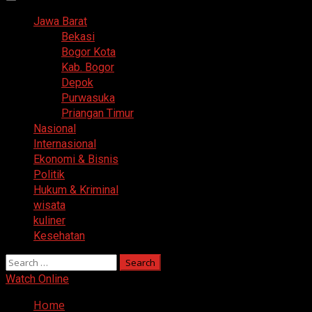
Primary
Menu
Jawa Barat
Bekasi
Bogor Kota
Kab. Bogor
Depok
Purwasuka
Priangan Timur
Nasional
Internasional
Ekonomi & Bisnis
Politik
Hukum & Kriminal
wisata
kuliner
Kesehatan
Search
for:
Watch Online
Home