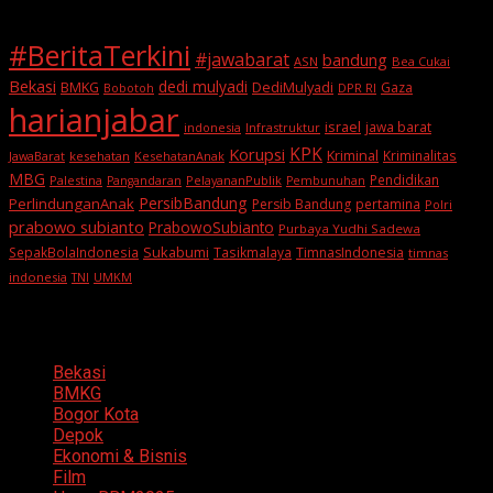
#BeritaTerkini
#jawabarat
bandung
ASN
Bea Cukai
Bekasi
dedi mulyadi
BMKG
DediMulyadi
Gaza
DPR RI
Bobotoh
harianjabar
israel
jawa barat
indonesia
Infrastruktur
KPK
Korupsi
Kriminal
Kriminalitas
JawaBarat
kesehatan
KesehatanAnak
MBG
Pendidikan
Palestina
PelayananPublik
Pangandaran
Pembunuhan
PersibBandung
PerlindunganAnak
Persib Bandung
pertamina
Polri
prabowo subianto
PrabowoSubianto
Purbaya Yudhi Sadewa
Sukabumi
SepakBolaIndonesia
Tasikmalaya
TimnasIndonesia
timnas
indonesia
TNI
UMKM
Categories
Bekasi
BMKG
Bogor Kota
Depok
Ekonomi & Bisnis
Film