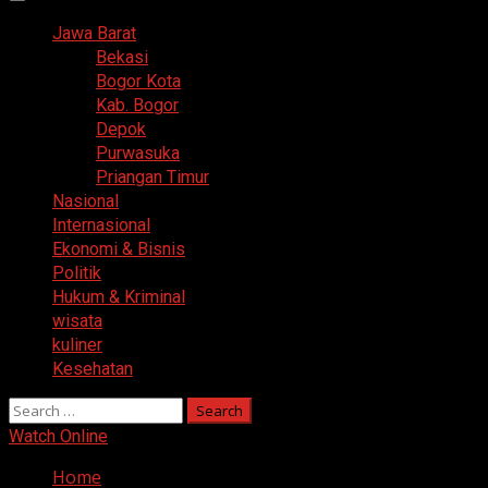
Primary
Menu
Jawa Barat
Bekasi
Bogor Kota
Kab. Bogor
Depok
Purwasuka
Priangan Timur
Nasional
Internasional
Ekonomi & Bisnis
Politik
Hukum & Kriminal
wisata
kuliner
Kesehatan
Search
for:
Watch Online
Home