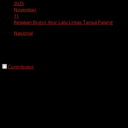
2025
November
11
Relawan Bogor Atur Lalu Lintas Tanpa Palang
Nasional
Relawan Bogor Atur Lalu Lintas Tanpa
Palang
Contributor
November 11, 2025
Bogor, HarianJabar.com
– Sejak pagi buta,
Kurnia
Saputra
, warga Kecamatan Bojonggede, Kabupaten
Bogor, sudah beranjak dari rumahnya. Pria berusia 32
tahun itu berjalan menuju
perlintasan rel kereta tanpa
palang pintu
, yang dikenal dengan sebutan
Gang
Paseban
. Bersama beberapa temannya, Kurnia mulai
membuka portal sederhana dan mengatur arus lalu
lintas sepeda motor yang mulai ramai menyeberangi rel.