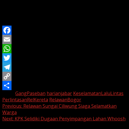
kepedulian warga bisa menyelamatkan banyak
nyawa, tapi tentu akan lebih baik kalau ada
dukungan resmi,” tambah Kurnia.
Facebook
Email
WhatsApp
Twitter
Telegram
Copy
Tags:
GangPaseban
harianjabar
KeselamatanLaluLintas
Link
Share
PerlintasanRelKereta
RelawanBogor
Continue
Previous:
Relawan Sungai Ciliwung Siaga Selamatkan
Warga
Reading
Next:
KPK Selidiki Dugaan Penyimpangan Lahan Whoosh