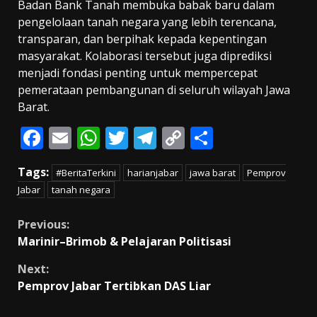
Badan Bank Tanah membuka babak baru dalam
pengelolaan tanah negara yang lebih terencana,
transparan, dan berpihak kepada kepentingan
masyarakat. Kolaborasi tersebut juga diprediksi
menjadi fondasi penting untuk mempercepat
pemerataan pembangunan di seluruh wilayah Jawa
Barat.
F
E
W
T
T
C
S
ac
m
h
w
el
o
h
Tags:
#BeritaTerkini
harianjabar
jawa barat
Pemprov
e
ai
at
itt
e
p
ar
Jabar
tanah negara
b
l
s
er
gr
y
e
o
A
a
Li
Continue
Previous:
Marinir–Brimob & Pelajaran Politisasi
o
p
m
n
Reading
k
p
k
Next:
Pemprov Jabar Tertibkan DAS Liar