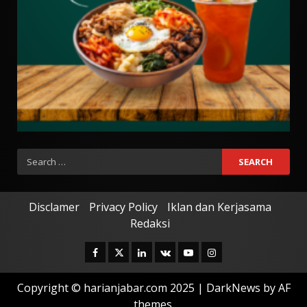
Search
for:
Disclamer
Privacy Policy
Iklan dan Kerjasama
Redaksi
Facebook
Twitter
Linkedin
VK
Youtube
Instagram
Copyright © harianjabar.com 2025
|
DarkNews
by AF
themes.