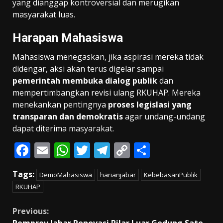
yang dianggap kontroversial dan merugikan
masyarakat luas.
Harapan Mahasiswa
Mahasiswa menegaskan, jika aspirasi mereka tidak
didengar, aksi akan terus digelar sampai
pemerintah membuka dialog publik
dan
mempertimbangkan revisi ulang RKUHAP. Mereka
menekankan pentingnya
proses legislasi yang
transparan dan demokratis
agar undang-undang
dapat diterima masyarakat.
F
E
W
T
T
C
S
ac
m
h
w
el
o
h
Tags:
DemoMahasiswa
harianjabar
KebebasanPublik
e
ai
at
itt
e
p
ar
RKUHAP
b
l
s
er
gr
y
e
o
A
a
Li
Continue
Previous: