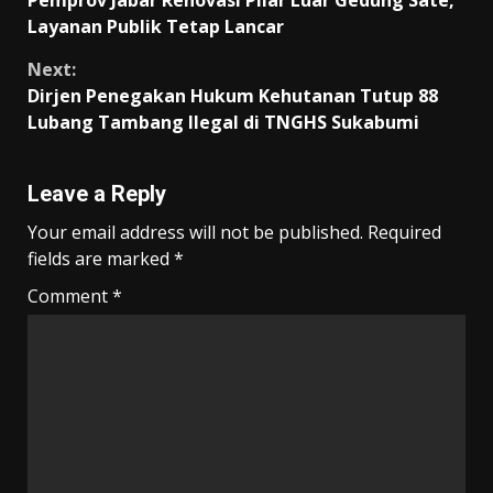
Pemprov Jabar Renovasi Pilar Luar Gedung Sate,
o
p
m
n
Reading
Layanan Publik Tetap Lancar
k
p
k
Next:
Dirjen Penegakan Hukum Kehutanan Tutup 88
Lubang Tambang Ilegal di TNGHS Sukabumi
Leave a Reply
Your email address will not be published.
Required
fields are marked
*
Comment
*