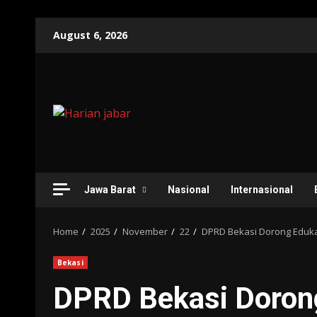
Skip
August 6, 2026
to
content
Jawa Barat
Nasional
Internasional
Home
2025
November
22
DPRD Bekasi Dorong Eduk
Bekasi
DPRD Bekasi Doron