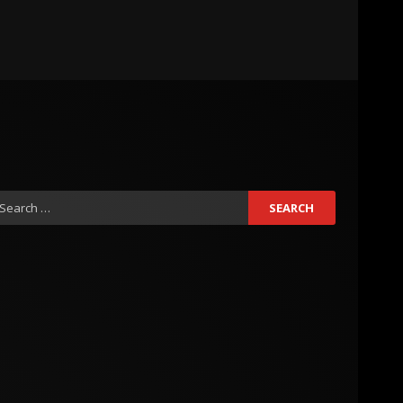
earch
r: