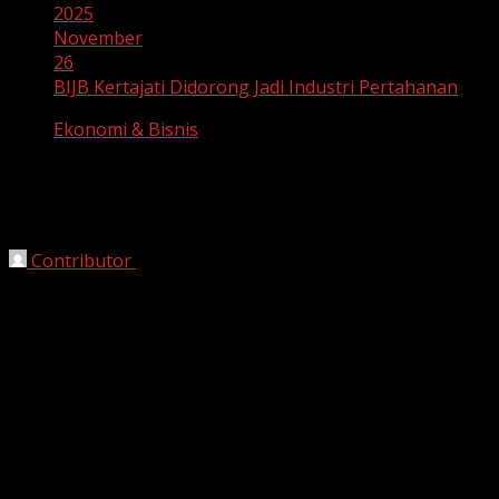
2025
November
26
BIJB Kertajati Didorong Jadi Industri Pertahanan
Ekonomi & Bisnis
BIJB Kertajati Didorong Jadi Industri
Pertahanan
Contributor
November 26, 2025
Bandung, HarianJabar.com
–
Gubernur Jawa Barat,
Dedi Mulyadi
, menyampaikan keyakinannya bahwa
Bandara Internasional Jawa Barat (BIJB) Kertajati
memiliki potensi untuk dikembangkan sebagai
kawasan
industri pertahanan nasional
. Langkah ini akan
menjadi pengembangan baru selain fungsi utama
bandara sebagai pelayan penerbangan sipil.