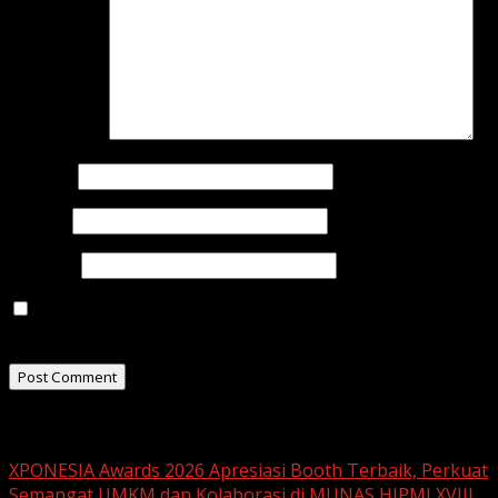
Comment
*
Name
*
Email
*
Website
Save my name, email, and website in this browser for
the next time I comment.
Related Stories
XPONESIA Awards 2026 Apresiasi Booth Terbaik, Perkuat
Semangat UMKM dan Kolaborasi di MUNAS HIPMI XVIII