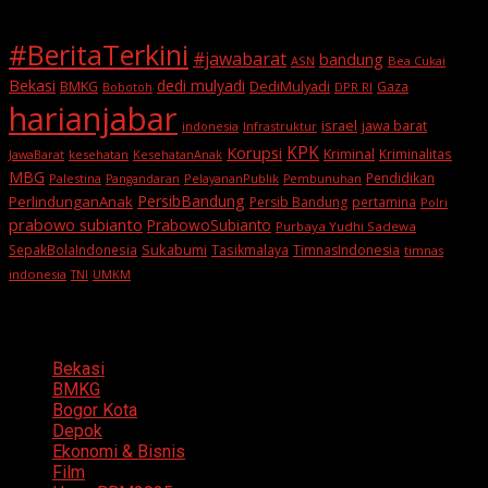
#BeritaTerkini
#jawabarat
bandung
ASN
Bea Cukai
Bekasi
dedi mulyadi
BMKG
DediMulyadi
Gaza
DPR RI
Bobotoh
harianjabar
israel
jawa barat
indonesia
Infrastruktur
KPK
Korupsi
Kriminal
Kriminalitas
JawaBarat
kesehatan
KesehatanAnak
MBG
Pendidikan
Palestina
PelayananPublik
Pangandaran
Pembunuhan
PersibBandung
PerlindunganAnak
Persib Bandung
pertamina
Polri
prabowo subianto
PrabowoSubianto
Purbaya Yudhi Sadewa
Sukabumi
SepakBolaIndonesia
Tasikmalaya
TimnasIndonesia
timnas
indonesia
TNI
UMKM
Categories
Bekasi
BMKG
Bogor Kota
Depok
Ekonomi & Bisnis
Film