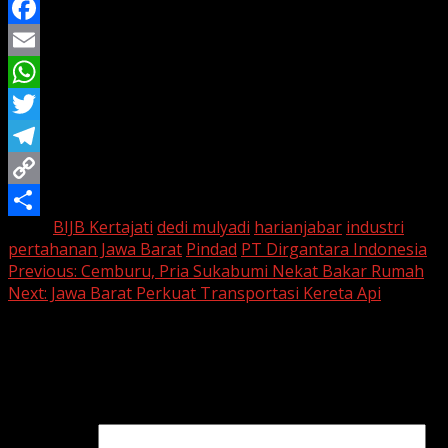
Facebook
Email
WhatsApp
Twitter
Telegram
Copy
Tags:
BIJB Kertajati
dedi mulyadi
harianjabar
industri
Link
Share
pertahanan Jawa Barat
Pindad
PT Dirgantara Indonesia
Continue
Previous:
Cemburu, Pria Sukabumi Nekat Bakar Rumah
Next:
Jawa Barat Perkuat Transportasi Kereta Api
Reading
Leave a Reply
Your email address will not be published.
Required fields
are marked
*