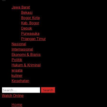
Primary
Menu
Jawa Barat
Bekasi
Bogor Kota
Kab. Bogor
Depok
Purwasuka
Priangan Timur
Nasional
Internasional
Ekonomi & Bisnis
Politik
Hukum & Kriminal
wisata
kuliner
Kesehatan
Search
for:
Watch Online
Home