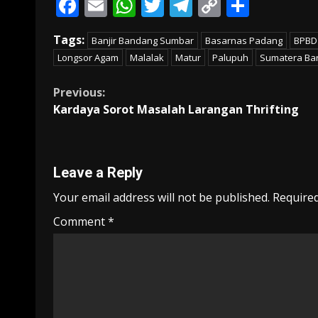
F
E
W
T
T
C
S
ac
m
h
w
el
o
h
Tags:
Banjir Bandang Sumbar
Basarnas Padang
BPBD
e
ai
at
itt
e
p
ar
Longsor Agam
Malalak
Matur
Palupuh
Sumatera Ba
b
l
s
er
gr
y
e
o
A
a
Li
Continue
Previous:
Kardaya Sorot Masalah Larangan Thrifting
o
p
m
n
Reading
k
p
k
Leave a Reply
Your email address will not be published.
Required
Comment
*