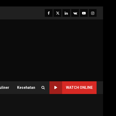
Facebook
Twitter
Linkedin
VK
Youtube
Instagram
uliner
Kesehatan
WATCH ONLINE