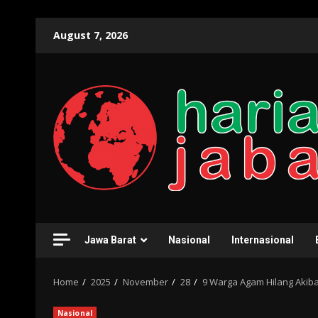
Skip
August 7, 2026
to
content
Jawa Barat
Nasional
Internasional
Home
2025
November
28
9 Warga Agam Hilang Akiba
Nasional