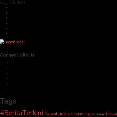
Skip
August 6, 2026
to
Facebook
content
Twitter
Linkedin
VK
Youtube
Instagram
Connect with Us
Facebook
Twitter
Linkedin
VK
Youtube
Instagram
Tags
#BeritaTerkini
#jawabarat
Bekasi
bandung
ASN
Bea Cukai