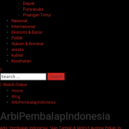
Depok
Purwasuka
Priangan Timur
Nasional
Internasional
Ekonomi & Bisnis
Politik
Hukum & Kriminal
wisata
kuliner
Kesehatan
Search
for:
Watch Online
Home
Blog
ArbiPembalapIndonesia
ArbiPembalapIndonesia
Arbi, Pembalap Indonesia, Siap Tampil di Moto3 Austria Pekan In