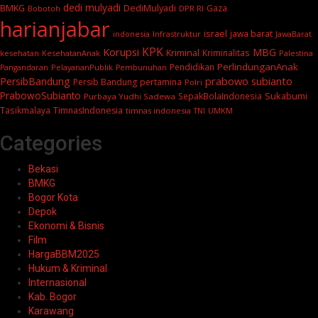
dedi mulyadi
BMKG
DediMulyadi
Gaza
DPR RI
Bobotoh
harianjabar
israel
jawa barat
indonesia
Infrastruktur
JawaBarat
KPK
Korupsi
MBG
Kriminal
Kriminalitas
kesehatan
KesehatanAnak
Palestina
PerlindunganAnak
Pendidikan
PelayananPublik
Pangandaran
Pembunuhan
prabowo subianto
PersibBandung
Persib Bandung
pertamina
Polri
PrabowoSubianto
Sukabumi
SepakBolaIndonesia
Purbaya Yudhi Sadewa
Tasikmalaya
TimnasIndonesia
timnas indonesia
TNI
UMKM
Categories
Bekasi
BMKG
Bogor Kota
Depok
Ekonomi & Bisnis
Film
HargaBBM2025
Hukum & Kriminal
Internasional
Kab. Bogor
Karawang