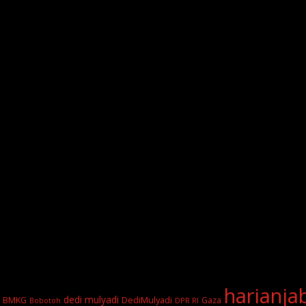
harianja
dedi mulyadi
BMKG
DediMulyadi
Gaza
DPR RI
Bobotoh