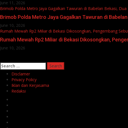
June 11, 2026
Brimob Polda Metro Jaya Gagalkan Tawuran di Babelan Bekasi, Du
Brimob Polda Metro Jaya Gagalkan Tawuran di Babelan
June 10, 2026
Rumah Mewah Rp2 Miliar di Bekasi Dikosongkan, Pengembang Sebu
Rumah Mewah Rp2 Miliar di Bekasi Dikosongkan, Peng
June 10, 2026
Search
for:
Disclamer
Privacy Policy
Iklan dan Kerjasama
Redaksi
Facebook
Twitter
Linkedin
VK
Youtube
Instagram