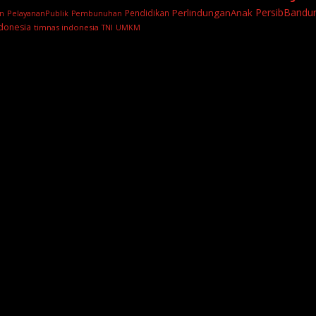
PersibBandu
PerlindunganAnak
Pendidikan
PelayananPublik
n
Pembunuhan
donesia
timnas indonesia
TNI
UMKM