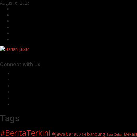
Skip
August 6, 2026
to
Facebook
content
Twitter
Linkedin
VK
Youtube
Instagram
Connect with Us
Facebook
Twitter
Linkedin
VK
Youtube
Instagram
Tags
#BeritaTerkini
#jawabarat
Bekasi
bandung
ASN
Bea Cukai