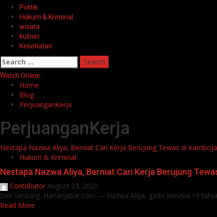
Politik
Hukum & Kriminal
wisata
kuliner
Kesehatan
Search
for:
Watch Online
Home
Blog
PerjuanganKerja
PerjuanganKerja
Nestapa Nazwa Aliya, Berniat Cari Kerja Berujung Tewas di Kamboja
Hukum & Kriminal
Nestapa Nazwa Aliya, Berniat Cari Kerja Berujung Tewa
Contributor
August 23, 2025
Deli Serdang, Harianjabar.com — Nazwa Aliya, gadis berusia 19 tah
Read More