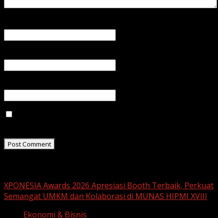
Name
*
Email
*
Website
Save my name, email, and website in this browser for
the next time I comment.
Related Stories
XPONESIA Awards 2026 Apresiasi Booth Terbaik, Perkuat
Semangat UMKM dan Kolaborasi di MUNAS HIPMI XVIII
Ekonomi & Bisnis