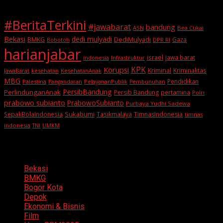
#BeritaTerkini
#jawabarat
bandung
ASN
Bea Cukai
Bekasi
dedi mulyadi
BMKG
DediMulyadi
Gaza
DPR RI
Bobotoh
harianjabar
israel
jawa barat
indonesia
Infrastruktur
KPK
Korupsi
Kriminal
Kriminalitas
JawaBarat
kesehatan
KesehatanAnak
MBG
Pendidikan
Palestina
PelayananPublik
Pangandaran
Pembunuhan
PersibBandung
PerlindunganAnak
Persib Bandung
pertamina
Polri
prabowo subianto
PrabowoSubianto
Purbaya Yudhi Sadewa
Sukabumi
SepakBolaIndonesia
Tasikmalaya
TimnasIndonesia
timnas
indonesia
TNI
UMKM
Categories
Bekasi
BMKG
Bogor Kota
Depok
Ekonomi & Bisnis
Film