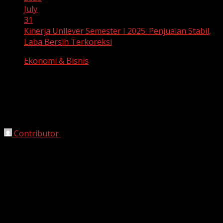
July
31
Kinerja Unilever Semester I 2025: Penjualan Stabil,
Laba Bersih Terkoreksi
Ekonomi & Bisnis
Kinerja Unilever Semester I 2025:
Penjualan Stabil, Laba Bersih
Terkoreksi
Contributor
July 31, 2025
Jakarta, HarianJabar.com–
PT Unilever Indonesia Tbk
(UNVR) membukukan penjualan bersih sebesar
Rp 18,2
triliun
hingga akhir Juni 2025. Namun angka tersebut
mengalami penurunan sebesar
4,4 % secara
year‑on‑year
, dari Rp 19,04 triliun pada periode yang
sama tahun lalu.