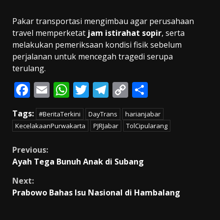
Pakar transportasi mengimbau agar perusahaan
travel memperketat
jam istirahat sopir
, serta
melakukan pemeriksaan kondisi fisik sebelum
perjalanan untuk mencegah tragedi serupa
terulang.
F
E
W
T
T
C
S
ac
m
h
w
el
o
h
Tags:
#BeritaTerkini
DayTrans
harianjabar
e
ai
at
itt
e
p
ar
KecelakaanPurwakarta
PJRJabar
TolCipularang
b
l
s
er
gr
y
e
o
A
a
Li
Continue
Previous:
Ayah Tega Bunuh Anak di Subang
o
p
m
n
Reading
k
p
k
Next:
Prabowo Bahas Isu Nasional di Hambalang