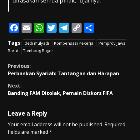
dirasakan semua pihak,” ujarnya.
F
E
W
T
T
C
S
ac
m
h
w
el
o
h
Tags:
dedi mulyadi
Kompensasi Pekerja
Pemprov Jawa
e
ai
at
itt
e
p
ar
Barat
Tambang Bogor
b
l
s
er
gr
y
e
o
A
a
Li
Continue
Previous:
Perbankan Syariah: Tantangan dan Harapan
o
p
m
n
Reading
k
p
k
Next:
Banding FAM Ditolak, Pemain Diskors FIFA
Leave a Reply
Your email address will not be published.
Required
fields are marked
*