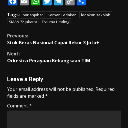
F
E
W
T
T
C
S
ac
m
h
w
el
o
h
Tags:
harianjabar
Korban Ledakan
ledakan sekolah
e
ai
at
itt
e
p
ar
SMAN 72 Jakarta
Trauma Healing
b
l
s
er
gr
y
e
o
A
a
Li
Continue
Previous:
Stok Beras Nasional Capai Rekor 3 Juta+
o
p
m
n
Reading
k
p
k
Next:
Orkestra Perayaan Kebangsaan TIM
Leave a Reply
Your email address will not be published.
Required
fields are marked
*
Comment
*