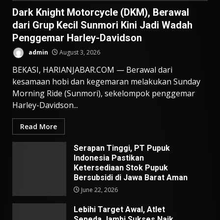
Dark Knight Motorcycle (DKM), Berawal
dari Grup Kecil Sunmori Kini Jadi Wadah
Penggemar Harley-Davidson
admin
August 3, 2026
BEKASI, HARIANJABAR.COM — Berawal dari
kesamaan hobi dan kegemaran melakukan Sunday
Morning Ride (Sunmori), sekelompok penggemar
Harley-Davidson...
Read More
Serapan Tinggi, PT Pupuk
Indonesia Pastikan
Ketersediaan Stok Pupuk
Bersubsidi di Jawa Barat Aman
June 22, 2026
Lebihi Target Awal, Atlet
Sepeda Jambi Sukses Naik