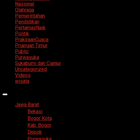
Nasional
Olahraga
Pemerintahan
Pendidikan
PertamaxNaik
Politik
PrakiraanCuaca
Priangan Timur
Public
Purwasuka
Sukabumi dan Cianjur
Uncategorized
Videos
wisata
Primary
Menu
Jawa Barat
Bekasi
Bogor Kota
Kab. Bogor
Depok
Purwasuka