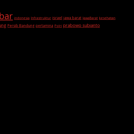
abar
israel
jawa barat
indonesia
Infrastruktur
JawaBarat
kesehatan
prabowo subianto
ung
Persib Bandung
pertamina
Polri