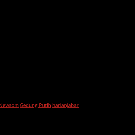
elum memberikan tanggapan langsung.
ngton Post
dan
New York Times
melaporkan bahwa
insiden 
 Newsom
Gedung Putih
harianjabar