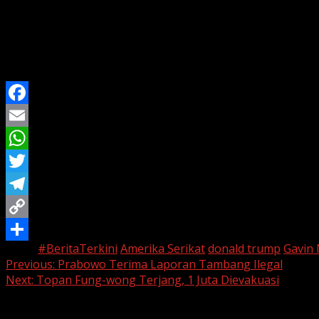
presiden yang tak lagi prima
.
Namun, di tengah perdebatan tersebut, Trump sendiri b
Sementara itu, beberapa media nasional seperti
The Washi
indikasi bahwa Trump benar-benar tertidur.
Facebook
Email
WhatsApp
Twitter
Telegram
Copy
Tags:
#BeritaTerkini
Amerika Serikat
donald trump
Gavin
Link
Share
Continue
Previous:
Prabowo Terima Laporan Tambang Ilegal
Next:
Topan Fung-wong Terjang, 1 Juta Dievakuasi
Reading
Leave a Reply