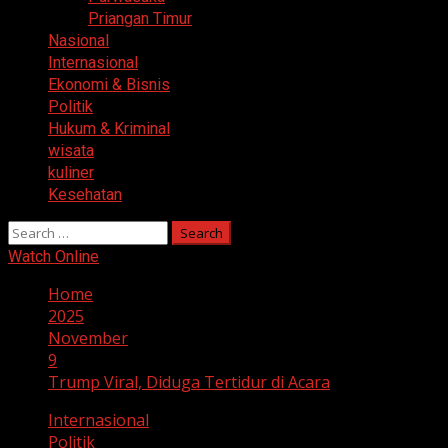
Priangan Timur
Nasional
Internasional
Ekonomi & Bisnis
Politik
Hukum & Kriminal
wisata
kuliner
Kesehatan
Search
for:
Watch Online
Home
2025
November
9
Trump Viral, Diduga Tertidur di Acara
Internasional
Politik