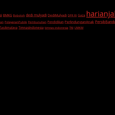
harianj
si
dedi mulyadi
BMKG
DediMulyadi
Gaza
DPR RI
Bobotoh
PersibBand
PerlindunganAnak
Pendidikan
PelayananPublik
ran
Pembunuhan
Tasikmalaya
TimnasIndonesia
timnas indonesia
TNI
UMKM