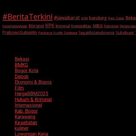
#BeritaTerkini
#jawabarat
Beka
bandung
ASN
Bea Cukai
KPK
Korupsi
MBG
Kriminal
Kriminalitas
KesehatanAnak
Palestina
Panganda
PrabowoSubianto
Sukabumi
SepakBolaIndonesia
Purbaya Yudhi Sadewa
Categories
Bekasi
BMKG
Bogor Kota
Depok
Ekonomi & Bisnis
Film
HargaBBM2025
Hukum & Kriminal
Internasional
Kab. Bogor
Karawang
Kesehatan
kuliner
Lowongan Kerja