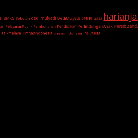
harianj
si
dedi mulyadi
BMKG
DediMulyadi
Gaza
DPR RI
Bobotoh
PersibBand
PerlindunganAnak
Pendidikan
PelayananPublik
ran
Pembunuhan
Tasikmalaya
TimnasIndonesia
timnas indonesia
TNI
UMKM