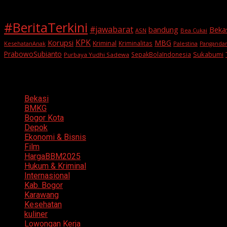
#BeritaTerkini
#jawabarat
Beka
bandung
ASN
Bea Cukai
KPK
Korupsi
MBG
Kriminal
Kriminalitas
KesehatanAnak
Palestina
Panganda
PrabowoSubianto
Sukabumi
SepakBolaIndonesia
Purbaya Yudhi Sadewa
Categories
Bekasi
BMKG
Bogor Kota
Depok
Ekonomi & Bisnis
Film
HargaBBM2025
Hukum & Kriminal
Internasional
Kab. Bogor
Karawang
Kesehatan
kuliner
Lowongan Kerja