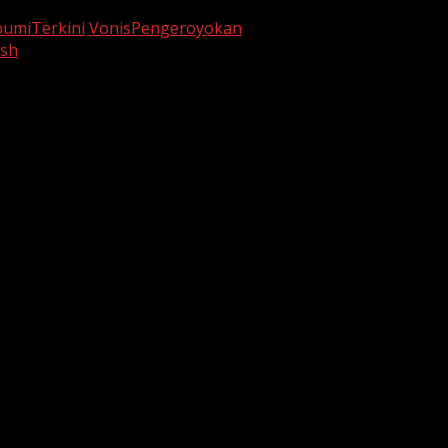
umiTerkini
VonisPengeroyokan
osh
are marked
*