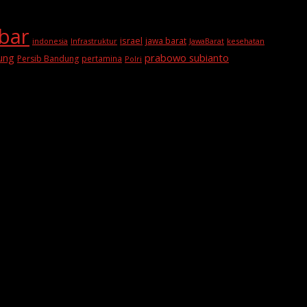
abar
israel
jawa barat
indonesia
Infrastruktur
JawaBarat
kesehatan
prabowo subianto
ung
Persib Bandung
pertamina
Polri