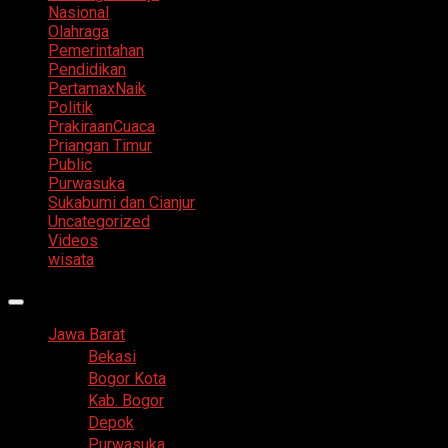
Nasional
Olahraga
Pemerintahan
Pendidikan
PertamaxNaik
Politik
PrakiraanCuaca
Priangan Timur
Public
Purwasuka
Sukabumi dan Cianjur
Uncategorized
Videos
wisata
Primary
Menu
Jawa Barat
Bekasi
Bogor Kota
Kab. Bogor
Depok
Purwasuka