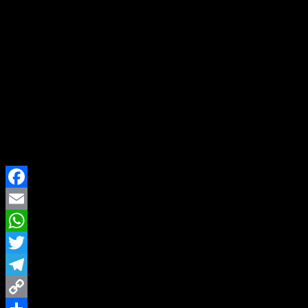
Kasus pengeroyokan ini sebelumnya sempat menjadi perha
permasalahan pribadi yang memanas
, hingga berujun
Warga yang menyaksikan jalannya persidangan mengaku 
salah seorang warga yang hadir, mengatakan:
“Semoga ini menjadi pelajaran bagi semua, bahwa k
Pengadilan Negeri Cibadak berharap putusan ini dapat m
pihak pengacara terdakwa menyatakan akan mempertim
Facebook
Email
WhatsApp
Twitter
Telegram