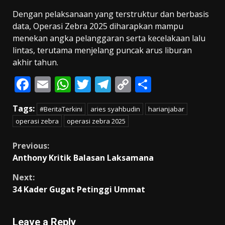
Dengan pelaksanaan yang terstruktur dan berbasis
data, Operasi Zebra 2025 diharapkan mampu
menekan angka pelanggaran serta kecelakaan lalu
lintas, terutama menjelang puncak arus liburan
akhir tahun.
F
E
W
T
T
C
S
ac
m
h
w
el
o
h
Tags:
#BeritaTerkini
aries syahbudin
harianjabar
e
ai
at
itt
e
p
ar
operasi zebra
operasi zebra 2025
b
l
s
er
gr
y
e
o
A
a
Li
Continue
Previous:
Anthony Kritik Balasan Laksamana
o
p
m
n
Reading
k
p
k
Next:
34 Kader Gugat Petinggi Ummat
Leave a Reply