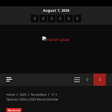
Skip
August 7, 2026
to
Facebook
Twitter
Linkedin
VK
Youtube
Instagram
content
PRIMARY
MENU
Home
2025
November
17
Operasi Zebra 2025 Resmi Dimulai
Nasional