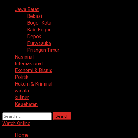
Primary
Menu
Jawa Barat
Bekasi
Bogor Kota
Kab. Bogor
Depok
Purwasuka
Priangan Timur
Nasional
Internasional
Ekonomi & Bisnis
Politik
Hukum & Kriminal
wisata
kuliner
Kesehatan
Search
for:
Watch Online
Home