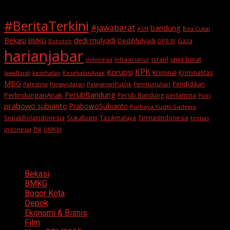
#BeritaTerkini
#jawabarat
bandung
ASN
Bea Cukai
Bekasi
dedi mulyadi
BMKG
DediMulyadi
Gaza
DPR RI
Bobotoh
harianjabar
israel
jawa barat
indonesia
Infrastruktur
KPK
Korupsi
Kriminal
Kriminalitas
JawaBarat
kesehatan
KesehatanAnak
MBG
Pendidikan
Palestina
PelayananPublik
Pangandaran
Pembunuhan
PersibBandung
PerlindunganAnak
Persib Bandung
pertamina
Polri
prabowo subianto
PrabowoSubianto
Purbaya Yudhi Sadewa
Sukabumi
SepakBolaIndonesia
Tasikmalaya
TimnasIndonesia
timnas
indonesia
TNI
UMKM
Categories
Bekasi
BMKG
Bogor Kota
Depok
Ekonomi & Bisnis
Film