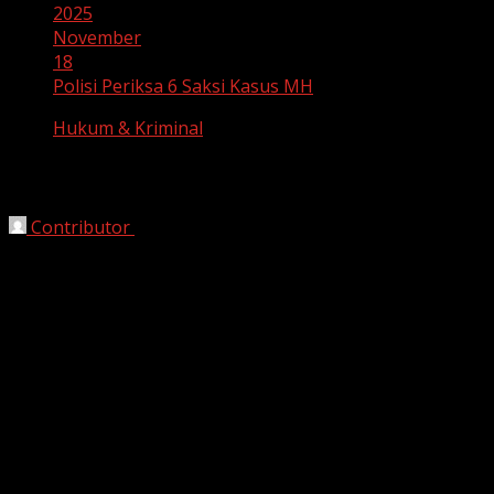
2025
November
18
Polisi Periksa 6 Saksi Kasus MH
Hukum & Kriminal
Polisi Periksa 6 Saksi Kasus MH
Contributor
November 18, 2025
Bekasi, HarianJabar.com –
Polres Tangerang Selatan
terus mendalami kasus dugaan perundungan terhadap
siswa SMPN 19 Tangerang Selatan berinisial MH (13)
yang meninggal dunia setelah menjalani perawatan
intensif selama sepekan di RS Fatmawati, Jakarta Selatan.
Kapolres Tangsel AKBP Victor DH Inkiriwang
mengungkapkan bahwa penyidik telah memeriksa enam
saksi yang dianggap mengetahui langsung peristiwa
yang terjadi di lingkungan sekolah.