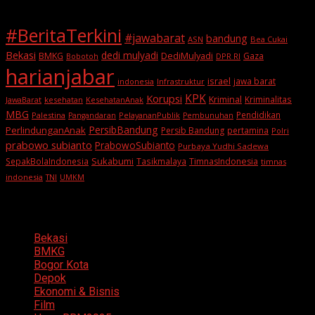
#BeritaTerkini
#jawabarat
bandung
ASN
Bea Cukai
Bekasi
dedi mulyadi
BMKG
DediMulyadi
Gaza
DPR RI
Bobotoh
harianjabar
israel
jawa barat
indonesia
Infrastruktur
KPK
Korupsi
Kriminal
Kriminalitas
JawaBarat
kesehatan
KesehatanAnak
MBG
Pendidikan
Palestina
PelayananPublik
Pangandaran
Pembunuhan
PersibBandung
PerlindunganAnak
Persib Bandung
pertamina
Polri
prabowo subianto
PrabowoSubianto
Purbaya Yudhi Sadewa
Sukabumi
SepakBolaIndonesia
Tasikmalaya
TimnasIndonesia
timnas
indonesia
TNI
UMKM
Categories
Bekasi
BMKG
Bogor Kota
Depok
Ekonomi & Bisnis
Film