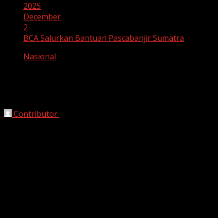
2025
December
2
BCA Salurkan Bantuan Pascabanjir Sumatra
Nasional
BCA Salurkan Bantuan Pascabanjir
Sumatra
Contributor
December 2, 2025
Medan, HarianJabar.com –
Upaya pemulihan
pascabencana di Sumatra terus mendapatkan dukungan
dari berbagai pihak. PT Bank Central Asia Tbk (BCA)
melalui program Bakti BCA turun langsung ke sejumlah
lokasi terdampak banjir di Kota Medan dan Kabupaten
Langkat, Senin (1/12/2025), untuk menyalurkan bantuan
kemanusiaan bagi warga yang mengungsi.