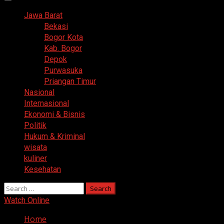
Primary
Menu
Jawa Barat
Bekasi
Bogor Kota
Kab. Bogor
Depok
Purwasuka
Priangan Timur
Nasional
Internasional
Ekonomi & Bisnis
Politik
Hukum & Kriminal
wisata
kuliner
Kesehatan
Search
for:
Watch Online
Home