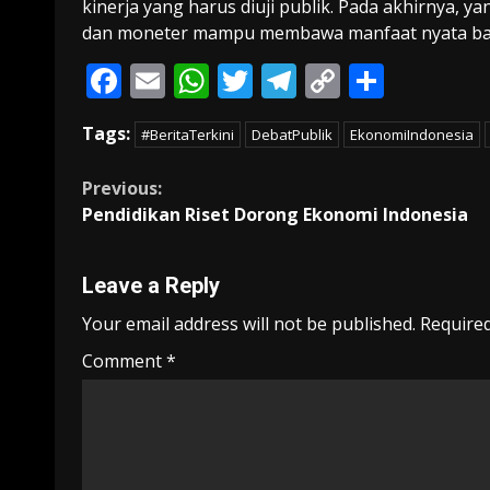
kinerja yang harus diuji publik. Pada akhirnya, 
dan moneter mampu membawa manfaat nyata bagi
F
E
W
T
T
C
S
ac
m
h
w
el
o
h
Tags:
#BeritaTerkini
DebatPublik
EkonomiIndonesia
e
ai
at
itt
e
p
ar
b
l
s
er
gr
y
e
Continue
Previous:
o
A
a
Li
Pendidikan Riset Dorong Ekonomi Indonesia
Reading
o
p
m
n
k
p
k
Leave a Reply
Your email address will not be published.
Required
Comment
*