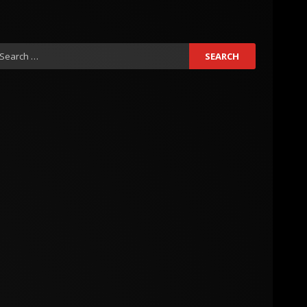
earch
r: