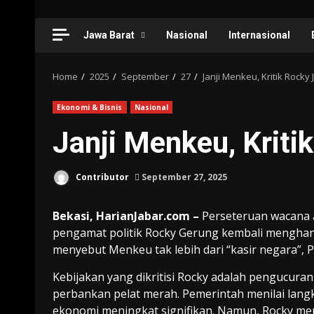
Jawa Barat
Nasional
Internasional
Home
2025
September
27
Janji Menkeu, Kritik Rocky 
Ekonomi & Bisnis
Nasional
Janji Menkeu, Kriti
Contributor
September 27, 2025
Bekasi, HarianJabar.com –
Perseteruan wacana 
pengamat politik Rocky Gerung kembali menghang
menyebut Menkeu tak lebih dari “kasir negara”,
Kebijakan yang dikritisi Rocky adalah pengucuran
perbankan pelat merah. Pemerintah menilai lang
ekonomi meningkat signifikan. Namun, Rocky meni