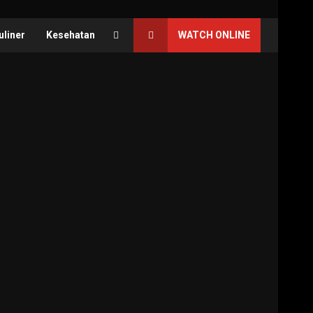
uliner
Kesehatan
WATCH ONLINE