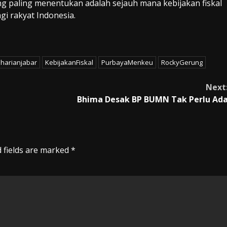
yang paling menentukan adalah sejauh mana kebijakan fiskal
 rakyat Indonesia.
harianjabar
KebijakanFiskal
PurbayaMenkeu
RockyGerung
Next
Bhima Desak BP BUMN Tak Perlu Ad
 fields are marked
*