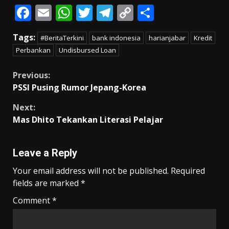
F
E
W
T
T
C
S
ac
m
h
w
el
o
h
Tags:
#BeritaTerkini
bank indonesia
harianjabar
Kredit
e
ai
at
itt
e
p
ar
Perbankan
Undisbursed Loan
b
l
s
er
gr
y
e
o
A
a
Li
Continue
Previous:
PSSI Pusing Rumor Jepang-Korea
o
p
m
n
Reading
k
p
k
Next:
Mas Dhito Tekankan Literasi Pelajar
Leave a Reply
Your email address will not be published.
Required
fields are marked
*
Comment
*