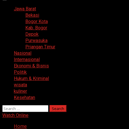
Primary
Menu
Jawa Barat
Bekasi
Bogor Kota
Kab. Bogor
Depok
Purwasuka
Priangan Timur
Nasional
Internasional
Ekonomi & Bisnis
Politik
Hukum & Kriminal
wisata
kuliner
Kesehatan
Search
for:
Watch Online
Home