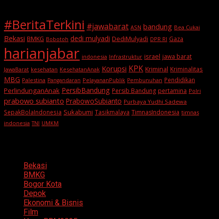
#BeritaTerkini
#jawabarat
bandung
ASN
Bea Cukai
Bekasi
dedi mulyadi
BMKG
DediMulyadi
Gaza
DPR RI
Bobotoh
harianjabar
israel
jawa barat
indonesia
Infrastruktur
KPK
Korupsi
Kriminal
Kriminalitas
JawaBarat
kesehatan
KesehatanAnak
MBG
Pendidikan
Palestina
PelayananPublik
Pangandaran
Pembunuhan
PersibBandung
PerlindunganAnak
Persib Bandung
pertamina
Polri
prabowo subianto
PrabowoSubianto
Purbaya Yudhi Sadewa
Sukabumi
SepakBolaIndonesia
Tasikmalaya
TimnasIndonesia
timnas
indonesia
TNI
UMKM
Categories
Bekasi
BMKG
Bogor Kota
Depok
Ekonomi & Bisnis
Film