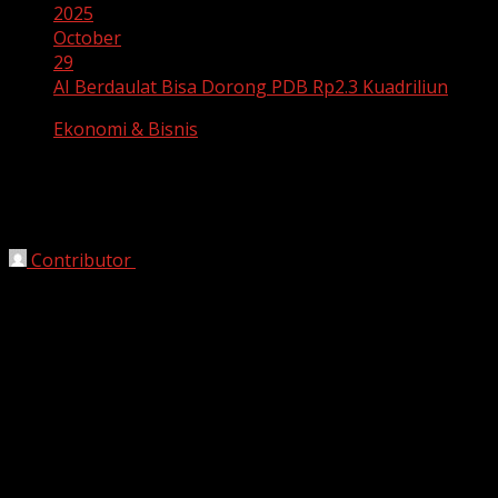
2025
October
29
AI Berdaulat Bisa Dorong PDB Rp2.3 Kuadriliun
Ekonomi & Bisnis
AI Berdaulat Bisa Dorong PDB Rp2.3
Kuadriliun
Contributor
October 29, 2025
Bekasi, HarianJabar.com –
Industri teknologi Indonesia
tengah menatap masa depan cerah dengan potensi
AI
berdaulat (sovereign AI)
. Indosat Ooredoo Hutchison
(Indosat) bekerja sama dengan perusahaan riset
Twimbit
meluncurkan
Empowering Indonesia Report
2025
pada Senin (27/10/2025), yang menyoroti dampak
signifikan AI terhadap ekonomi nasional.