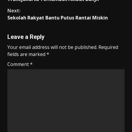
o
p
m
n
Reading
k
p
k
Next:
Sekolah Rakyat Bantu Putus Rantai Miskin
Leave a Reply
Your email address will not be published.
Required
fields are marked
*
Comment
*