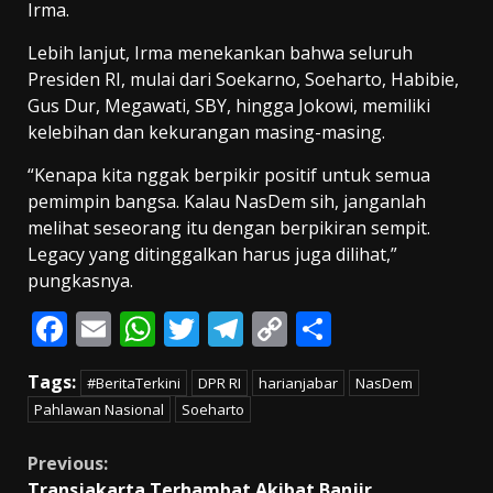
Irma.
Lebih lanjut, Irma menekankan bahwa seluruh
Presiden RI, mulai dari Soekarno, Soeharto, Habibie,
Gus Dur, Megawati, SBY, hingga Jokowi, memiliki
kelebihan dan kekurangan masing-masing.
“Kenapa kita nggak berpikir positif untuk semua
pemimpin bangsa. Kalau NasDem sih, janganlah
melihat seseorang itu dengan berpikiran sempit.
Legacy yang ditinggalkan harus juga dilihat,”
pungkasnya.
F
E
W
T
T
C
S
ac
m
h
w
el
o
h
Tags:
#BeritaTerkini
DPR RI
harianjabar
NasDem
e
ai
at
itt
e
p
ar
Pahlawan Nasional
Soeharto
b
l
s
er
gr
y
e
o
A
a
Li
Continue
Previous:
Transjakarta Terhambat Akibat Banjir