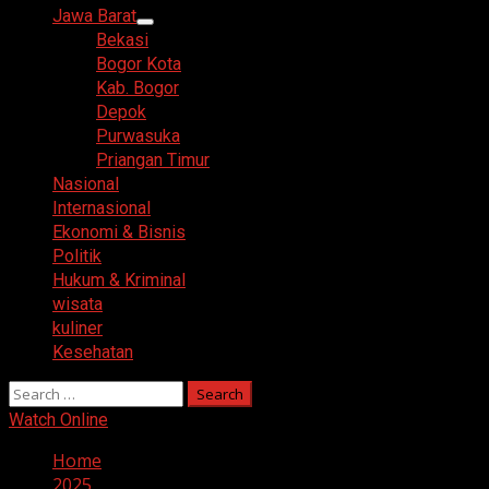
Menu
Jawa Barat
Bekasi
Bogor Kota
Kab. Bogor
Depok
Purwasuka
Priangan Timur
Nasional
Internasional
Ekonomi & Bisnis
Politik
Hukum & Kriminal
wisata
kuliner
Kesehatan
Search
for:
Watch Online
Home
2025