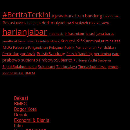
#BeritaTerkini
#jawabarat
bandung
ASN
Bea Cukai
Bekasi
dedi mulyadi
BMKG
DediMulyadi
Gaza
DPR RI
Bobotoh
harianjabar
israel
jawa barat
indonesia
Infrastruktur
KPK
Korupsi
Kriminal
Kriminalitas
JawaBarat
kesehatan
KesehatanAnak
MBG
Pendidikan
Palestina
PelayananPublik
Pangandaran
Pembunuhan
PersibBandung
PerlindunganAnak
Persib Bandung
pertamina
Polri
prabowo subianto
PrabowoSubianto
Purbaya Yudhi Sadewa
Sukabumi
SepakBolaIndonesia
Tasikmalaya
TimnasIndonesia
timnas
indonesia
TNI
UMKM
Categories
Bekasi
BMKG
Bogor Kota
Depok
Ekonomi & Bisnis
Film