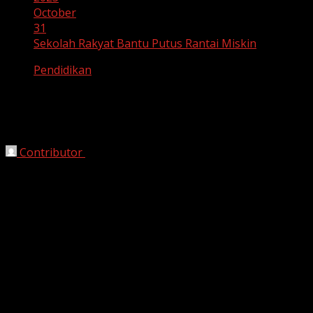
October
31
Sekolah Rakyat Bantu Putus Rantai Miskin
Pendidikan
Sekolah Rakyat Bantu Putus Rantai
Miskin
Contributor
October 31, 2025
Wakil Menteri Sosial RI Agus Jabo Priyono saat menjadi
narasumber dalam podcast Insight di Kantor
Kementerian Sosial, Jumat (31/10/2025). Dalam
paparannya, Agus Jabo menegaskan Sekolah Rakyat
merupakan bagian dari gagasan besar presiden
Prabowo Subianto mewujudkan Indonesia berdikari dan
solid.
Jakarta, HarianJabar.com
– Pemerintah melalui