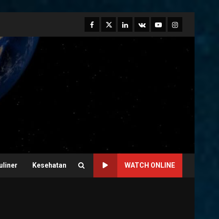
Facebook
Twitter
Linkedin
VK
Youtube
Instagram
uliner
Kesehatan
WATCH ONLINE