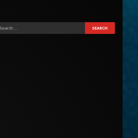
earch
r: