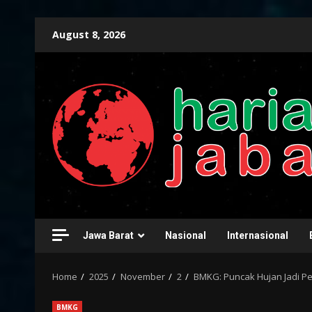
Skip
August 8, 2026
to
content
Jawa Barat
Nasional
Internasional
Home
2025
November
2
BMKG: Puncak Hujan Jadi P
BMKG