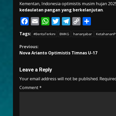
Kementan, Indonesia optimistis musim hujan 202
kedaulatan pangan yang berkelanjutan
.
F
E
W
T
T
C
S
ac
m
h
w
el
o
h
Tags:
#BeritaTerkini
BMKG
harianjabar
KetahananP
e
ai
at
itt
e
p
ar
b
l
s
er
gr
y
e
Continue
Previous:
o
A
a
Li
Nova Arianto Optimistis Timnas U-17
Reading
o
p
m
n
k
p
k
Leave a Reply
Your email address will not be published.
Required
Comment
*