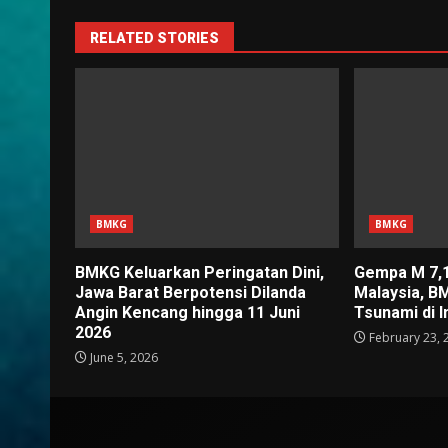
RELATED STORIES
BMKG
BMKG
BMKG Keluarkan Peringatan Dini,
Gempa M 7,
Jawa Barat Berpotensi Dilanda
Malaysia, B
Angin Kencang hingga 11 Juni
Tsunami di 
2026
February 23, 
June 5, 2026