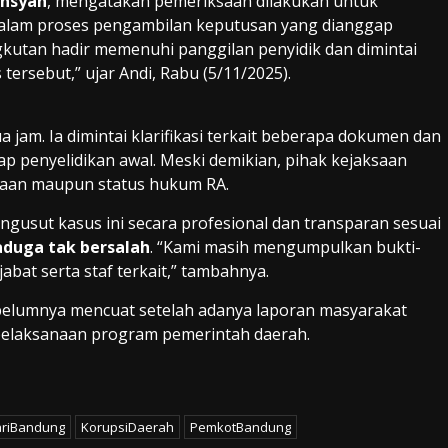
ansyah
, mengatakan pemeriksaan dilakukan untuk
dalam proses pengambilan keputusan yang dianggap
kutan hadir memenuhi panggilan penyidik dan dimintai
ersebut,” ujar Andi, Rabu (5/11/2025).
jam. Ia dimintai klarifikasi terkait beberapa dokumen dan
ap penyelidikan awal. Meski demikian, pihak kejaksaan
saan maupun status hukum RA.
usut kasus ini secara profesional dan transparan sesuai
aduga tak bersalah
. “Kami masih mengumpulkan bukti-
bat serta staf terkait,” tambahnya.
elumnya mencuat setelah adanya laporan masyarakat
pelaksanaan program pemerintah daerah.
ariBandung
KorupsiDaerah
PemkotBandung