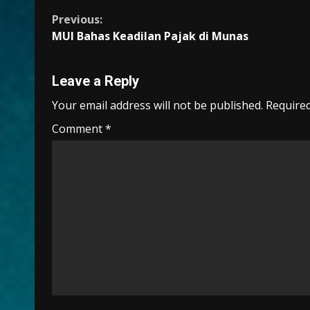
b
l
s
er
gr
y
e
Continue
Previous:
o
A
a
Li
MUI Bahas Keadilan Pajak di Munas
Reading
o
p
m
n
k
p
k
Leave a Reply
Your email address will not be published.
Required
Comment
*