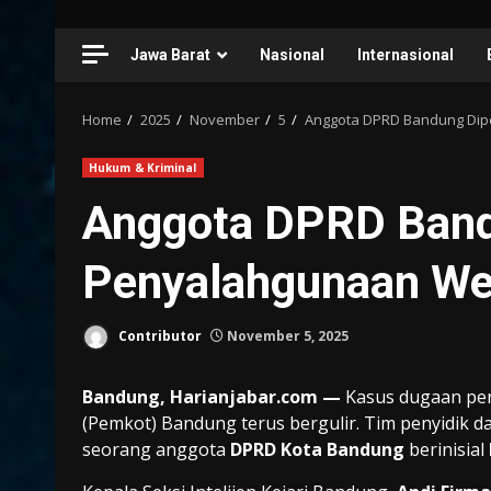
Jawa Barat
Nasional
Internasional
Home
2025
November
5
Anggota DPRD Bandung Di
Hukum & Kriminal
Anggota DPRD Band
Penyalahgunaan W
Contributor
November 5, 2025
Bandung, Harianjabar.com —
Kasus dugaan pen
(Pemkot) Bandung terus bergulir. Tim penyidik d
seorang anggota
DPRD Kota Bandung
berinisial