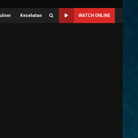
uliner
Kesehatan
WATCH ONLINE