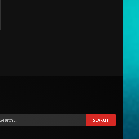
earch
r: