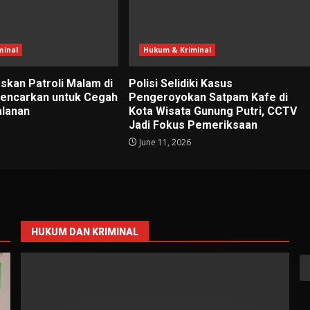
minal
Hukum & Kriminal
skan Patroli Malam di
Polisi Selidiki Kasus
gencarkan untuk Cegah
Pengeroyokan Satpam Kafe di
alanan
Kota Wisata Gunung Putri, CCTV
Jadi Fokus Pemeriksaan
June 11, 2026
HUKUM DAN KRIMINAL
S
fo