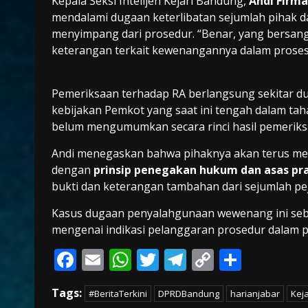
Kepala Seksi Intelijen Kejari Bandung,
Andi Firm
mendalami dugaan keterlibatan sejumlah pihak 
menyimpang dari prosedur. “Benar, yang bersang
keterangan terkait kewenangannya dalam proses t
Pemeriksaan terhadap RA berlangsung sekitar dua 
kebijakan Pemkot yang saat ini tengah dalam tah
belum mengumumkan secara rinci hasil pemerik
Andi menegaskan bahwa pihaknya akan terus meng
dengan
prinsip penegakan hukum dan asas pr
bukti dan keterangan tambahan dari sejumlah peja
Kasus dugaan penyalahgunaan wewenang ini seb
mengenai indikasi pelanggaran prosedur dalam 
F
E
W
T
T
C
S
ac
m
h
w
el
o
h
Tags:
#BeritaTerkini
DPRDBandung
harianjabar
Kej
e
ai
at
itt
e
p
ar