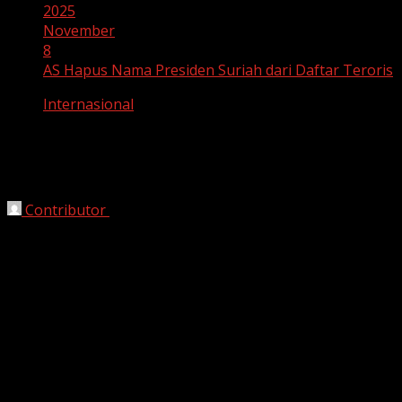
2025
November
8
AS Hapus Nama Presiden Suriah dari Daftar Teroris
Internasional
AS Hapus Nama Presiden Suriah dari
Daftar Teroris
Contributor
November 8, 2025
Bekasi, HarianJabar.com –
Peta geopolitik Timur
Tengah kembali mengalami perubahan besar. Amerika
Serikat (AS), melalui Departemen Luar Negeri, secara
resmi menghapus nama Presiden Suriah Ahmed al-
Sharaa dari daftar hitam terorisme pada Jumat
(7/11/2025). Langkah ini dianggap sebagai sinyal kuat
rekonsiliasi politik dan pembukaan babak baru
hubungan diplomatik antara Washington dan Damaskus.