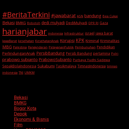
#BeritaTerkini
#jawabarat
bandung
ASN
Bea Cukai
Bekasi
dedi mulyadi
BMKG
DediMulyadi
Gaza
DPR RI
Bobotoh
harianjabar
israel
jawa barat
indonesia
Infrastruktur
KPK
Korupsi
Kriminal
Kriminalitas
JawaBarat
kesehatan
KesehatanAnak
MBG
Pendidikan
Palestina
PelayananPublik
Pangandaran
Pembunuhan
PersibBandung
PerlindunganAnak
Persib Bandung
pertamina
Polri
prabowo subianto
PrabowoSubianto
Purbaya Yudhi Sadewa
Sukabumi
SepakBolaIndonesia
Tasikmalaya
TimnasIndonesia
timnas
indonesia
TNI
UMKM
Categories
Bekasi
BMKG
Bogor Kota
Depok
Ekonomi & Bisnis
Film