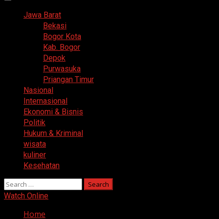
Primary
Menu
Jawa Barat
Bekasi
Bogor Kota
Kab. Bogor
Depok
Purwasuka
Priangan Timur
Nasional
Internasional
Ekonomi & Bisnis
Politik
Hukum & Kriminal
wisata
kuliner
Kesehatan
Search
for:
Watch Online
Home