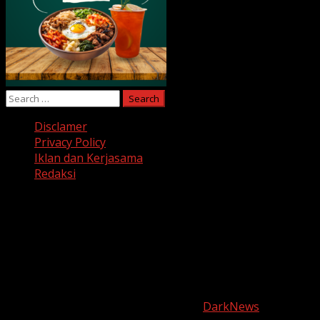
Search
for:
Disclamer
Privacy Policy
Iklan dan Kerjasama
Redaksi
Facebook
Twitter
Linkedin
VK
Youtube
Instagram
Copyright © harianjabar.com 2025
|
DarkNews
by AF