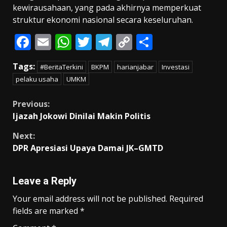
kewirausahaan, yang pada akhirnya memperkuat
struktur ekonomi nasional secara keseluruhan.
F
E
W
T
T
C
S
ac
m
h
w
el
o
h
Tags:
#BeritaTerkini
BKPM
harianjabar
Investasi
e
ai
at
itt
e
p
ar
pelaku usaha
UMKM
b
l
s
er
gr
y
e
o
A
a
Li
Continue
Previous:
Ijazah Jokowi Dinilai Makin Politis
o
p
m
n
Reading
k
p
k
Next:
DPR Apresiasi Upaya Damai JK–GMTD
Leave a Reply
Your email address will not be published.
Required
fields are marked
*