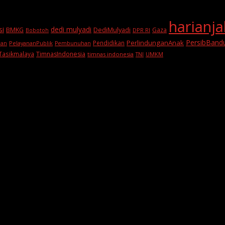
harianj
si
dedi mulyadi
BMKG
DediMulyadi
Gaza
DPR RI
Bobotoh
PersibBand
PerlindunganAnak
Pendidikan
PelayananPublik
ran
Pembunuhan
Tasikmalaya
TimnasIndonesia
timnas indonesia
TNI
UMKM