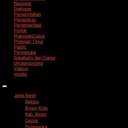
Nasional
Olahraga
Pemerintahan
Pendidikan
PertamaxNaik
Politik
PrakiraanCuaca
Priangan Timur
Public
Purwasuka
Sukabumi dan Cianjur
Uncategorized
Videos
wisata
Primary
Menu
Jawa Barat
Bekasi
Bogor Kota
Kab. Bogor
Depok
Purwasuka