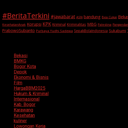
#BeritaTerkini
#jawabarat
Beka
bandung
ASN
Bea Cukai
KPK
Korupsi
MBG
Kriminal
Kriminalitas
KesehatanAnak
Palestina
Panganda
PrabowoSubianto
Sukabumi
SepakBolaIndonesia
Purbaya Yudhi Sadewa
Categories
Bekasi
BMKG
Bogor Kota
Depok
Ekonomi & Bisnis
Film
HargaBBM2025
Hukum & Kriminal
Internasional
Kab. Bogor
Karawang
Kesehatan
kuliner
Lowongan Kerja