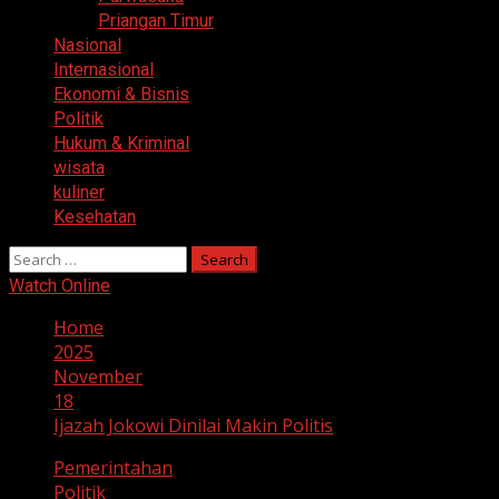
Priangan Timur
Nasional
Internasional
Ekonomi & Bisnis
Politik
Hukum & Kriminal
wisata
kuliner
Kesehatan
Search
for:
Watch Online
Home
2025
November
18
Ijazah Jokowi Dinilai Makin Politis
Pemerintahan
Politik