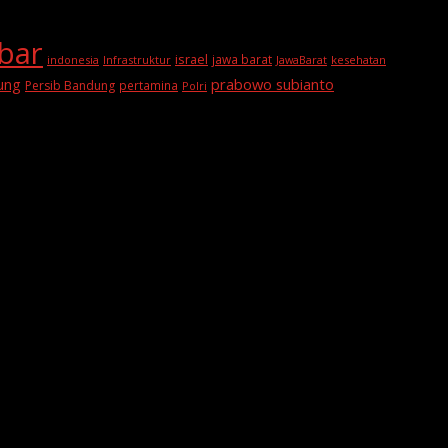
abar
israel
jawa barat
indonesia
Infrastruktur
JawaBarat
kesehatan
prabowo subianto
ung
Persib Bandung
pertamina
Polri