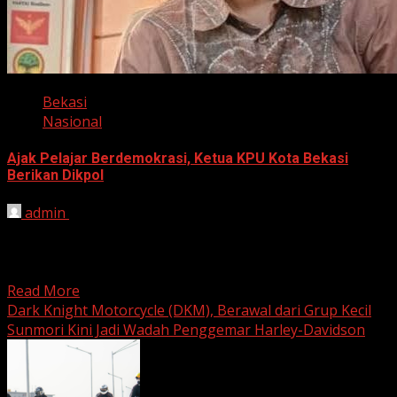
Bekasi
Nasional
Ajak Pelajar Berdemokrasi, Ketua KPU Kota Bekasi
Berikan Dikpol
admin
August 8, 2026
HARIAN JABAR, KOTA BEKASI – Ketua Komisi Pemilihan
Umum (KPU) Kota Bekasi, Ali Syaifa, mengajak anak
muda...
Read More
Dark Knight Motorcycle (DKM), Berawal dari Grup Kecil
Sunmori Kini Jadi Wadah Penggemar Harley-Davidson