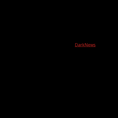
Facebook
Twitter
Linkedin
VK
Youtube
Instagram
Copyright © harianjabar.com 2025
|
DarkNews
by AF
themes.