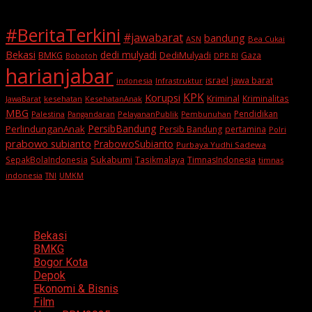
#BeritaTerkini
#jawabarat
bandung
ASN
Bea Cukai
Bekasi
dedi mulyadi
BMKG
DediMulyadi
Gaza
DPR RI
Bobotoh
harianjabar
israel
jawa barat
indonesia
Infrastruktur
KPK
Korupsi
Kriminal
Kriminalitas
JawaBarat
kesehatan
KesehatanAnak
MBG
Pendidikan
Palestina
PelayananPublik
Pangandaran
Pembunuhan
PersibBandung
PerlindunganAnak
Persib Bandung
pertamina
Polri
prabowo subianto
PrabowoSubianto
Purbaya Yudhi Sadewa
Sukabumi
SepakBolaIndonesia
Tasikmalaya
TimnasIndonesia
timnas
indonesia
TNI
UMKM
Categories
Bekasi
BMKG
Bogor Kota
Depok
Ekonomi & Bisnis
Film