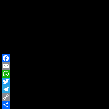
mendalam kepada seluruh korban banjir dan longsor di
Sumatra. Perusahaan memastikan dukungan akan terus
diberikan selama proses pemulihan berlangsung.
“Kami percaya bahwa pemulihan akan berjalan
lebih cepat melalui kolaborasi antara
masyarakat, pemerintah, dan dunia usaha.
Bank Mandiri akan terus hadir mendampingi
warga Sumatera hingga kondisi kembali
stabil,” tutup Adhika.
Facebook
Email
WhatsApp
Twitter
Telegram
Copy