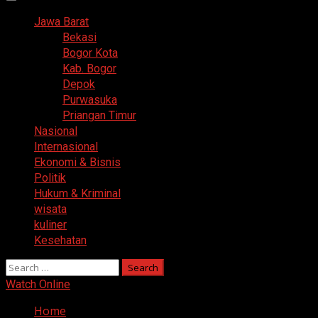
Primary
Menu
Jawa Barat
Bekasi
Bogor Kota
Kab. Bogor
Depok
Purwasuka
Priangan Timur
Nasional
Internasional
Ekonomi & Bisnis
Politik
Hukum & Kriminal
wisata
kuliner
Kesehatan
Search
for:
Watch Online
Home