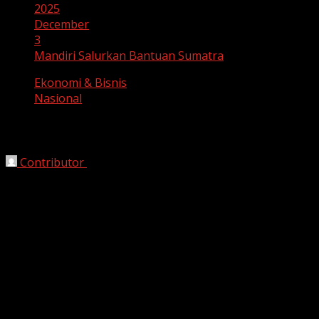
2025
December
3
Mandiri Salurkan Bantuan Sumatra
Ekonomi & Bisnis
Nasional
Mandiri Salurkan Bantuan Sumatra
Contributor
December 3, 2025
Jakarta, HarianJabar.com –
Bank Mandiri kembali
menunjukkan komitmennya sebagai mitra strategis
pemerintah dengan bergerak cepat menyalurkan
bantuan kemanusiaan untuk masyarakat terdampak
banjir dan longsor di Aceh, Sumatera Utara, dan
Sumatera Barat. Langkah ini diambil untuk memastikan
kebutuhan dasar para penyintas dapat terpenuhi secara
tepat dan membantu kelancaran penanganan darurat di