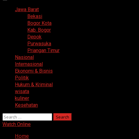
Primary
Menu
Jawa Barat
Bekasi
Bogor Kota
Kab. Bogor
Depok
Purwasuka
Priangan Timur
Nasional
Internasional
Ekonomi & Bisnis
Politik
Hukum & Kriminal
wisata
kuliner
Kesehatan
Search
for:
Watch Online
Home