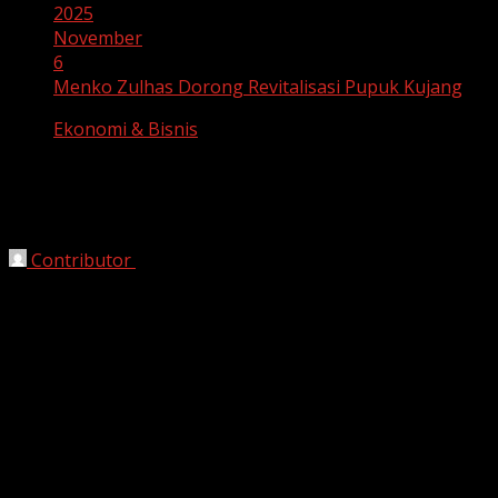
2025
November
6
Menko Zulhas Dorong Revitalisasi Pupuk Kujang
Ekonomi & Bisnis
Menko Zulhas Dorong Revitalisasi
Pupuk Kujang
Contributor
November 6, 2025
Bekasi, HarianJabar.com
– Menteri Koordinator Bidang
Pangan, Zulkifli Hasan (Zulhas), mendorong revitalisasi
Pabrik Pupuk Kujang yang sudah berusia 50 tahun.
Langkah ini bertujuan meningkatkan efisiensi produksi
sekaligus mendukung cita-cita pemerintah mencapai
swasembada pangan.
Pabrik Pupuk Kujang dibangun pada 1975. Menurut