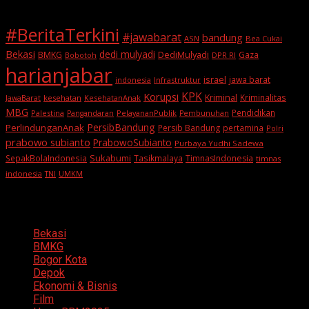
#BeritaTerkini
#jawabarat
bandung
ASN
Bea Cukai
Bekasi
dedi mulyadi
BMKG
DediMulyadi
Gaza
DPR RI
Bobotoh
harianjabar
israel
jawa barat
indonesia
Infrastruktur
KPK
Korupsi
Kriminal
Kriminalitas
JawaBarat
kesehatan
KesehatanAnak
MBG
Pendidikan
Palestina
PelayananPublik
Pangandaran
Pembunuhan
PersibBandung
PerlindunganAnak
Persib Bandung
pertamina
Polri
prabowo subianto
PrabowoSubianto
Purbaya Yudhi Sadewa
Sukabumi
SepakBolaIndonesia
Tasikmalaya
TimnasIndonesia
timnas
indonesia
TNI
UMKM
Categories
Bekasi
BMKG
Bogor Kota
Depok
Ekonomi & Bisnis
Film