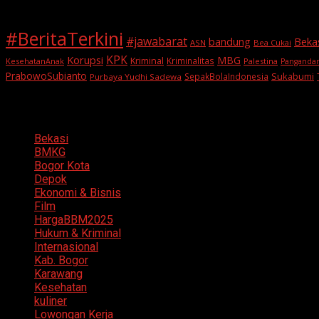
#BeritaTerkini
#jawabarat
Beka
bandung
ASN
Bea Cukai
KPK
Korupsi
MBG
Kriminal
Kriminalitas
KesehatanAnak
Palestina
Panganda
PrabowoSubianto
Sukabumi
SepakBolaIndonesia
Purbaya Yudhi Sadewa
Categories
Bekasi
BMKG
Bogor Kota
Depok
Ekonomi & Bisnis
Film
HargaBBM2025
Hukum & Kriminal
Internasional
Kab. Bogor
Karawang
Kesehatan
kuliner
Lowongan Kerja