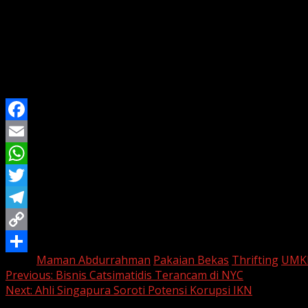
Langkah ini juga termasuk
pembatasan impor produk mu
Tujuannya, memberikan perlindungan bagi
UMKM lokal
s
Dengan langkah ini, pemerintah berharap dapat mencipt
positif bagi ribuan pelaku UMKM.
Facebook
Email
WhatsApp
Twitter
Telegram
Copy
Tags:
Maman Abdurrahman
Pakaian Bekas
Thrifting
UMK
Link
Share
Continue
Previous:
Bisnis Catsimatidis Terancam di NYC
Next:
Ahli Singapura Soroti Potensi Korupsi IKN
Reading