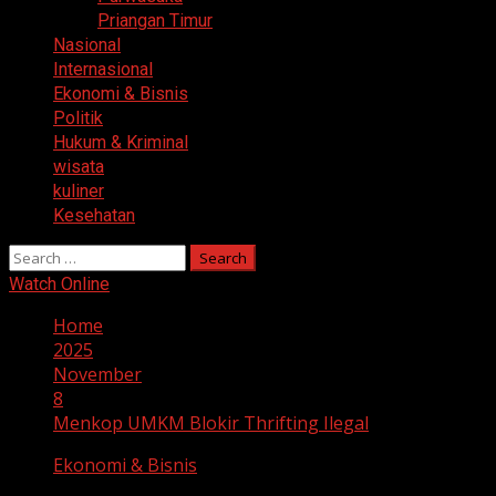
Priangan Timur
Nasional
Internasional
Ekonomi & Bisnis
Politik
Hukum & Kriminal
wisata
kuliner
Kesehatan
Search
for:
Watch Online
Home
2025
November
8
Menkop UMKM Blokir Thrifting Ilegal
Ekonomi & Bisnis