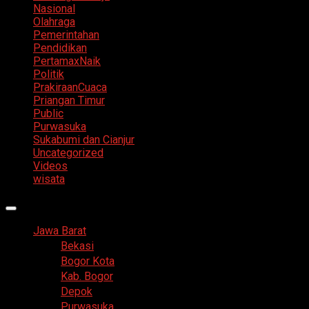
Nasional
Olahraga
Pemerintahan
Pendidikan
PertamaxNaik
Politik
PrakiraanCuaca
Priangan Timur
Public
Purwasuka
Sukabumi dan Cianjur
Uncategorized
Videos
wisata
Primary
Menu
Jawa Barat
Bekasi
Bogor Kota
Kab. Bogor
Depok
Purwasuka