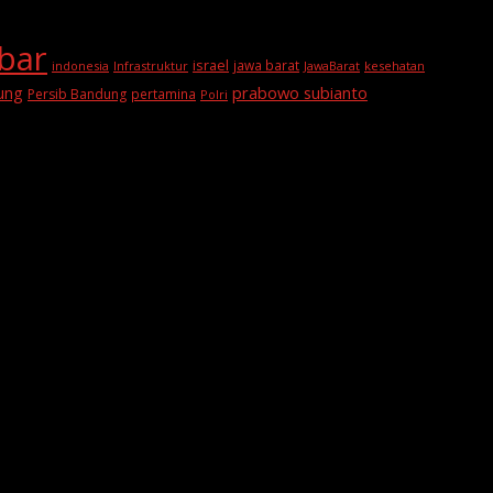
abar
israel
jawa barat
indonesia
Infrastruktur
JawaBarat
kesehatan
prabowo subianto
ung
Persib Bandung
pertamina
Polri