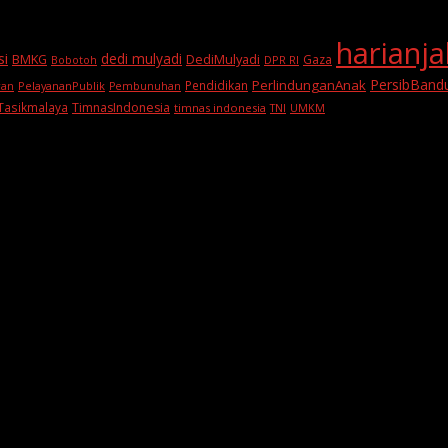
harianj
si
dedi mulyadi
BMKG
DediMulyadi
Gaza
DPR RI
Bobotoh
PersibBand
PerlindunganAnak
Pendidikan
PelayananPublik
ran
Pembunuhan
Tasikmalaya
TimnasIndonesia
timnas indonesia
TNI
UMKM