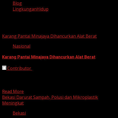
Blog
LingkunganHidup
LingkunganHidup
Karang Pantai Minajaya Dihancurkan Alat Berat
Nasional
Karang Pantai Minajaya Dihancurkan Alat Berat
Contributor
October 21, 2025
Sukabumi, HarianJabar.com – Sebuah video
memperlihatkan aktivitas alat berat di kawasan pesisir
Pantai Minajaya, Kecamatan Surade, Kabupaten...
Read More
Bekasi Darurat Sampah, Polusi dan Mikroplastik
Meningkat
Bekasi