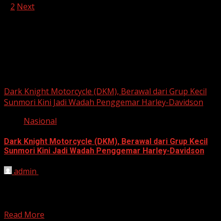
Posts
1
2
Next
pagination
Berita Nasional
Dark Knight Motorcycle (DKM), Berawal dari Grup Kecil
Sunmori Kini Jadi Wadah Penggemar Harley-Davidson
Nasional
Dark Knight Motorcycle (DKM), Berawal dari Grup Kecil
Sunmori Kini Jadi Wadah Penggemar Harley-Davidson
admin
August 3, 2026
BEKASI, HARIANJABAR.COM — Berawal dari kesamaan
hobi dan kegemaran melakukan Sunday Morning Ride
(Sunmori), sekelompok penggemar Harley-Davidson...
Read More