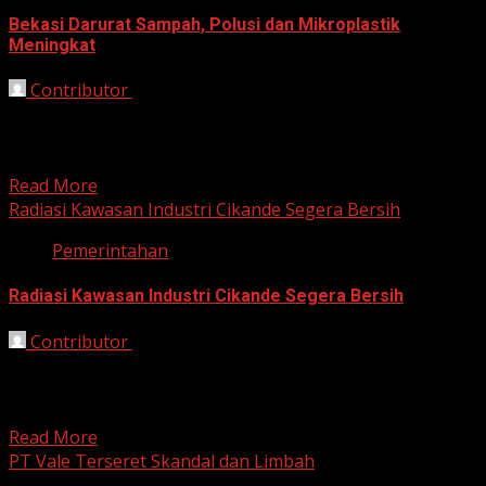
Bekasi Darurat Sampah, Polusi dan Mikroplastik
Meningkat
Contributor
October 21, 2025
Bekasi, HarianJabar.com – Akumulasi sampah yang
menumpuk di kawasan kota dan kabupaten Bekasi
menjadi salah satu penyebab...
Read More
Radiasi Kawasan Industri Cikande Segera Bersih
Pemerintahan
Radiasi Kawasan Industri Cikande Segera Bersih
Contributor
October 17, 2025
Bogor, HarianJabar.com – Menteri Lingkungan Hidup
Hanif Faisol Nurofiq mengonfirmasi bahwa proses
dekontaminasi radiasi di Kawasan Industri...
Read More
PT Vale Terseret Skandal dan Limbah