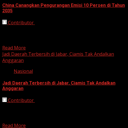
China Canangkan Pengurangan Emisi 10 Persen di Tahun
2035
Contributor
September 26, 2025
Beijing, HarianJabar.com 26 September 2025 –
Pemerintah China resmi mencanangkan target ambisius
untuk mengurangi emisi karbon sebesar...
Read More
Jadi Daerah Terbersih di Jabar, Ciamis Tak Andalkan
Anggaran
Nasional
Jadi Daerah Terbersih di Jabar, Ciamis Tak Andalkan
Anggaran
Contributor
August 13, 2025
Ciamis, HarianJabar.com 13 Agustus 2025 — Kabupaten
Ciamis dinobatkan sebagai salah satu daerah terbersih di
Jawa Barat...
Read More