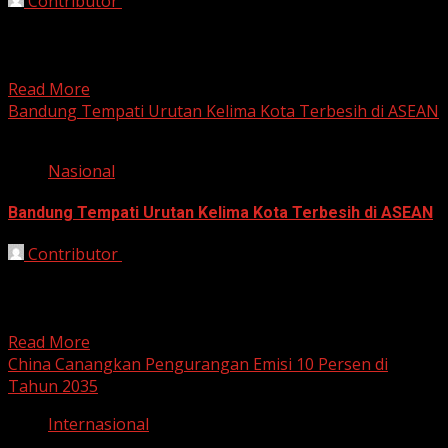
Contributor
October 8, 2025
Bekasi, HarianJabar.com – Pemerintah Kabupaten Bekasi
tengah membangun Instalasi Pengolahan Air Lindi (IPAL)
di kawasan Tempat Pembuangan...
Read More
Bandung Tempati Urutan Kelima Kota Terbesih di ASEAN
Nasional
Bandung Tempati Urutan Kelima Kota Terbesih di ASEAN
Contributor
September 30, 2025
Bandung, HarianJabar.com – Kota Bandung berhasil
menempati urutan kelima sebagai kota terbersih di
ASEAN. Penghargaan ini diumumkan...
Read More
China Canangkan Pengurangan Emisi 10 Persen di
Tahun 2035
Internasional