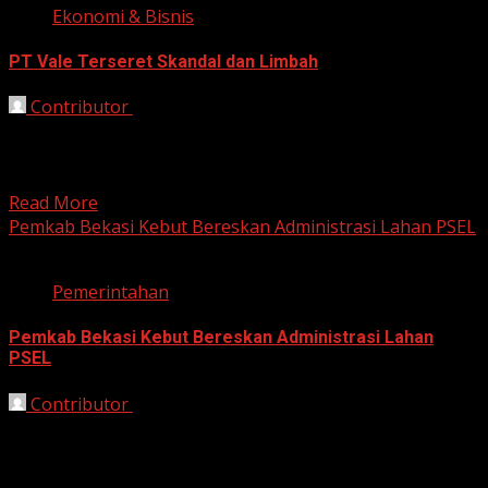
Ekonomi & Bisnis
PT Vale Terseret Skandal dan Limbah
Contributor
October 13, 2025
Jakarta, HarianJabar.com – Nama PT Vale Indonesia Tbk
(INCO) kembali menjadi sorotan publik. Selain terseret
dalam dugaan...
Read More
Pemkab Bekasi Kebut Bereskan Administrasi Lahan PSEL
Pemerintahan
Pemkab Bekasi Kebut Bereskan Administrasi Lahan
PSEL
Contributor
October 13, 2025
Bekasi, HarianJabar.com – Pemerintah Kabupaten
(Pemkab) Bekasi terus mempercepat penyelesaian
administrasi lahan untuk pembangunan Pembangkit