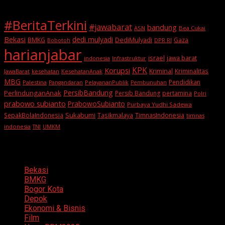
#BeritaTerkini
#jawabarat
bandung
ASN
Bea Cukai
Bekasi
dedi mulyadi
BMKG
DediMulyadi
Gaza
DPR RI
Bobotoh
harianjabar
israel
jawa barat
indonesia
Infrastruktur
KPK
Korupsi
Kriminal
Kriminalitas
JawaBarat
kesehatan
KesehatanAnak
MBG
Pendidikan
Palestina
PelayananPublik
Pangandaran
Pembunuhan
PersibBandung
PerlindunganAnak
Persib Bandung
pertamina
Polri
prabowo subianto
PrabowoSubianto
Purbaya Yudhi Sadewa
Sukabumi
SepakBolaIndonesia
Tasikmalaya
TimnasIndonesia
timnas
indonesia
TNI
UMKM
Categories
Bekasi
BMKG
Bogor Kota
Depok
Ekonomi & Bisnis
Film