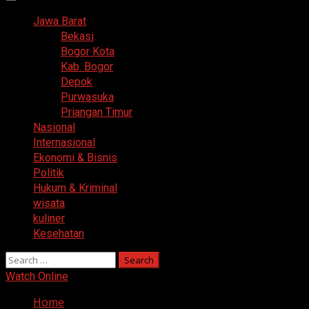
Primary
Menu
Jawa Barat
Bekasi
Bogor Kota
Kab. Bogor
Depok
Purwasuka
Priangan Timur
Nasional
Internasional
Ekonomi & Bisnis
Politik
Hukum & Kriminal
wisata
kuliner
Kesehatan
Search
for:
Watch Online
Home